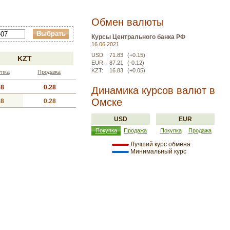
Обмен валюты
Курсы Центрального банка РФ
16.06.2021
USD:
71.83
(+0.15)
KZT
EUR:
87.21
(-0.12)
KZT:
16.83
(+0.05)
упка
Продажа
08
0.28
Динамика курсов валют в
Омске
08
0.28
USD
EUR
Покупка
Продажа
Покупка
Продажа
Лучший курс обмена
Минимальный курс