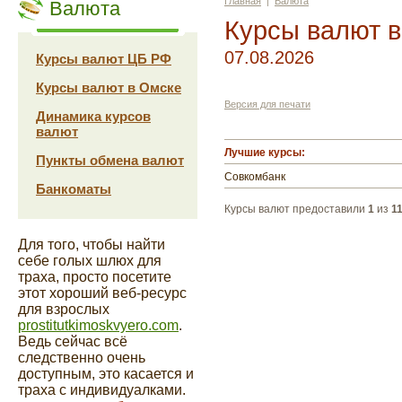
Главная
|
Валюта
Валюта
Курсы валют 
07.08.2026
Курсы валют ЦБ РФ
Курсы валют в Омске
Версия для печати
Динамика курсов
валют
Лучшие курсы:
Пункты обмена валют
Совкомбанк
Банкоматы
Курсы валют предоставили
1
из
1
Для того, чтобы найти
себе голых шлюх для
траха, просто посетите
этот хороший веб-ресурс
для взрослых
prostitutkimoskvyero.com
.
Ведь сейчас всё
следственно очень
доступным, это касается и
траха с индивидуалками.