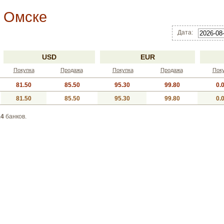
в Омске
Дата:
USD
EUR
Покупка
Продажа
Покупка
Продажа
Пок
81.50
85.50
95.30
99.80
0.
81.50
85.50
95.30
99.80
0.
14
банков.