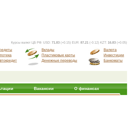
Курсы валют ЦБ РФ:
USD:
71.83
(+0.15) EUR:
87.21
(-0.12) KZT:
16.83
(+0.05)
редиты
Вклады
Валюта
потека
Пластиковые карты
Инвестиции
втокредит
Денежные переводы
Банкоматы
ьтации
Вакансии
О финансах