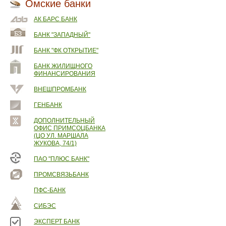
Омские банки
АК БАРС БАНК
БАНК "ЗАПАДНЫЙ"
БАНК "ФК ОТКРЫТИЕ"
БАНК ЖИЛИЩНОГО
ФИНАНСИРОВАНИЯ
ВНЕШПРОМБАНК
ГЕНБАНК
ДОПОЛНИТЕЛЬНЫЙ
ОФИС ПРИМСОЦБАНКА
(ЦО УЛ. МАРШАЛА
ЖУКОВА, 74/1)
ПАО "ПЛЮС БАНК"
ПРОМСВЯЗЬБАНК
ПФС-БАНК
СИБЭС
ЭКСПЕРТ БАНК