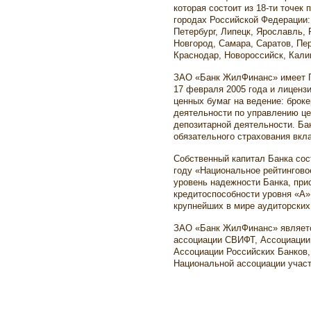
которая состоит из 18-ти точек
городах Российской Федерации:
Петербург, Липецк, Ярославль, 
Новгород, Самара, Саратов, Пе
Краснодар, Новороссийск, Калин
ЗАО «Банк ЖилФинанс» имеет 
17 февраля 2005 года и лиценз
ценных бумаг на ведение: броке
деятельности по управлению ц
депозитарной деятельности. Ба
обязательного страхования вкла
Собственный капитал Банка сост
году «Национальное рейтингово
уровень надежности Банка, при
кредитоспособности уровня «А»
крупнейших в мире аудиторских 
ЗАО «Банк ЖилФинанс» являетс
ассоциации СВИФТ, Ассоциации
Ассоциации Российских Банков
Национальной ассоциации учас