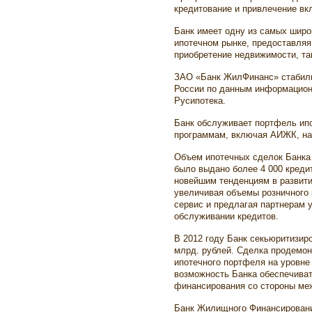
кредитование и привлечение вк
Банк имеет одну из самых широ
ипотечном рынке, предоставляя
приобретение недвижимости, та
ЗАО «Банк ЖилФинанс» стабильн
России по данным информационн
Русипотека.
Банк обслуживает портфель ип
программам, включая АИЖК, на 
Объем ипотечных сделок Банка 
было выдано более 4 000 креди
новейшим тенденциям в развити
увеличивая объемы розничного 
сервис и предлагая партнерам 
обслуживании кредитов.
В 2012 году Банк секьюритизир
млрд. рублей. Сделка продемон
ипотечного портфеля на уровн
возможность Банка обеспечиват
финансирования со стороны ме
Банк Жилищного Финансировани