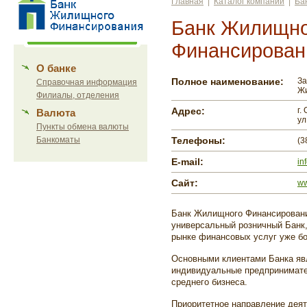
Главная
|
Каталог компаний
|
Ба
Банк Жилищно
Финансирован
О банке
Полное наименование:
За
Справочная информация
Ж
Филиалы, отделения
Адрес:
г.
Валюта
ул
Пункты обмена валюты
Банкоматы
Телефоны:
(3
E-mail:
in
Сайт:
ww
Банк Жилищного Финансировани
универсальный розничный Банк,
рынке финансовых услуг уже бо
Основными клиентами Банка яв
индивидуальные предпринимател
среднего бизнеса.
Приоритетное направление деят