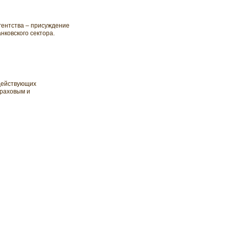
агентства – присуждение
ковского сектора.
 действующих
траховым и