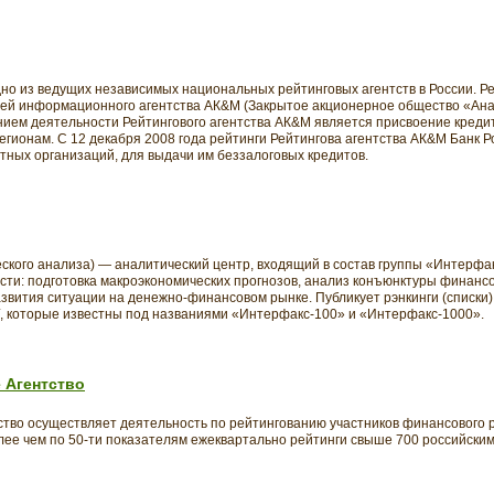
но из ведущих независимых национальных рейтинговых агентств в России. Ре
ей информационного агентства АК&М (Закрытое акционерное общество «Анал
ием деятельности Рейтингового агентства АК&М является присвоение креди
егионам. С 12 декабря 2008 года рейтинги Рейтингова агентства АК&M Банк 
тных организаций, для выдачи им беззалоговых кредитов.
ого анализа) — аналитический центр, входящий в состав группы «Интерфакс» 
ости: подготовка макроэкономических прогнозов, анализ конъюнктуры финанс
азвития ситуации на денежно-финансовом рынке. Публикует рэнкинги (списки)
, которые известны под названиями «Интерфакс-100» и «Интерфакс-1000».
 Агентство
тво осуществляет деятельность по рейтингованию участников финансового ры
ее чем по 50-ти показателям ежеквартально рейтинги свыше 700 российским