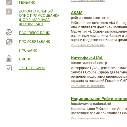
Рейтинговые агентства
ГЕНБАНК
ДОПОЛНИТЕЛЬНЫЙ
АК&М
ОФИС ПРИМСОЦБАНКА
рейтинговое агентство
(ЦО УЛ. МАРШАЛА
Рейтинговое агентство АК&М — од
ЖУКОВА, 74/1)
АК&М является дочерней компани
Маркетинг»). Основным направлен
ПАО "ПЛЮС БАНК"
различным компаниям, банкам и р
оценки кредитоспособности креди
ПРОМСВЯЗЬБАНК
Рейтинговые агентства
ПФС-БАНК
Интерфакс-ЦЭА
СИБЭС
аналитический центр
ЭКСПЕРТ БАНК
Интерфакс-ЦЭА (Центр экономическ
Services Group). Сфера деятельн
регионов, подготовка прогнозов р
страховых компаний России и СНГ
Рейтинговые агентства
Национальное Рейтинговое
http://www.ra-national.ru/
Национальное Рейтинговое Агентс
настоящее время присваивает бол
Рейтинговые агентства