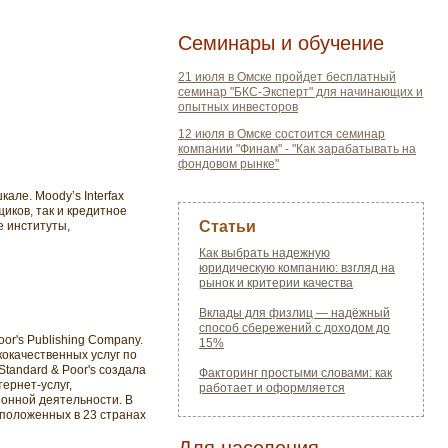
Семинары и обучение
21 июля в Омске пройдет бесплатный
семинар "БКС-Эксперт" для начинающих и
опытных инвесторов
12 июля в Омске состоится семинар
компании "Финам" - "Как зарабатывать на
фондовом рынке"
але. Moody’s Interfax
иков, так и кредитное
Статьи
е институты,
Как выбрать надежную
юридическую компанию: взгляд на
рынок и критерии качества
Вклады для физлиц — надёжный
способ сбережений с доходом до
oor's Publishing Company.
15%
окачественных услуг по
tandard & Poor's создала
Факторинг простыми словами: как
ернет-услуг,
работает и оформляется
онной деятельности. В
сположенных в 23 странах