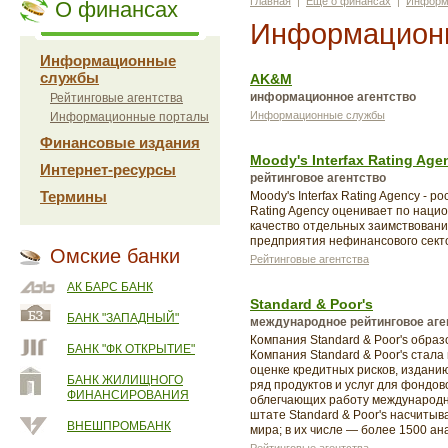
Главная
|
Еще о финансах
|
Информ
О финансах
Информацион
Информационные
службы
AK&M
информационное агентство
Рейтинговые агентства
Информационные службы
Информационные порталы
Финансовые издания
Moody's Interfax Rating Age
Интернет-ресурсы
рейтинговое агентство
Термины
Moody's Interfax Rating Agency - 
Rating Agency оценивает по наци
качество отдельных заимствований
предприятия нефинансового сект
Омские банки
Рейтинговые агентства
АК БАРС БАНК
Standard & Poor's
БАНК "ЗАПАДНЫЙ"
международное рейтинговое аге
Компания Standard & Poor's образов
БАНК "ФК ОТКРЫТИЕ"
Компания Standard & Poor's стал
оценке кредитных рисков, изданию
БАНК ЖИЛИЩНОГО
ряд продуктов и услуг для фондов
ФИНАНСИРОВАНИЯ
облегчающих работу международны
штате Standard & Poor's насчитыв
ВНЕШПРОМБАНК
мира; в их числе — более 1500 ан