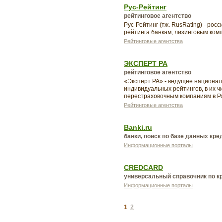
Рус-Рейтинг
рейтинговое агентство
Рус-Рейтинг (тж. RusRating) - ро
рейтинга банкам, лизинговым ком
Рейтинговые агентства
ЭКСПЕРТ РА
рейтинговое агентство
«Эксперт РА» - ведущее националь
индивидуальных рейтингов, в их 
перестраховочным компаниям в Р
Рейтинговые агентства
Banki.ru
банки, поиск по базе данных кре
Информационные порталы
CREDCARD
универсальный справочник по 
Информационные порталы
1
2