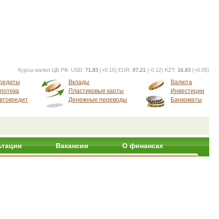
Курсы валют ЦБ РФ:
USD:
71.83
(+0.15) EUR:
87.21
(-0.12) KZT:
16.83
(+0.05)
редиты
Вклады
Валюта
потека
Пластиковые карты
Инвестиции
втокредит
Денежные переводы
Банкоматы
ьтации
Вакансии
О финансах