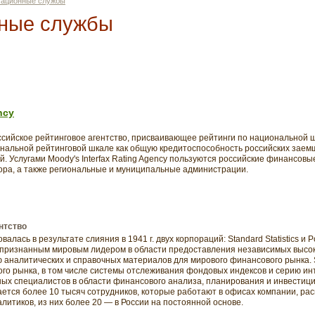
ационные службы
ные службы
ncy
российское рейтинговое агентство, присваивающее рейтинги по национальной шк
ональной рейтинговой шкале как общую кредитоспособность российских заемщ
. Услугами Moody's Interfax Rating Agency пользуются российские финансовы
ора, а также региональные и муниципальные администрации.
нтство
алась в результате слияния в 1941 г. двух корпораций: Standard Statistics и P
а признанным мировым лидером в области предоставления независимых высок
 аналитических и справочных материалов для мирового финансового рынка. S
ого рынка, в том числе системы отслеживания фондовых индексов и серию инт
х специалистов в области финансового анализа, планирования и инвестици
ается более 10 тысяч сотрудников, которые работают в офисах компании, ра
алитиков, из них более 20 — в России на постоянной основе.