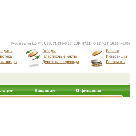
Курсы валют ЦБ РФ:
USD:
71.83
(+0.15) EUR:
87.21
(-0.12) KZT:
16.83
(+0.05)
редиты
Вклады
Валюта
потека
Пластиковые карты
Инвестиции
втокредит
Денежные переводы
Банкоматы
ьтации
Вакансии
О финансах