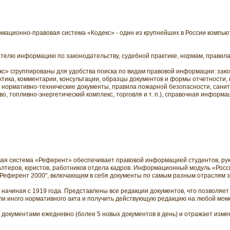
мационно-правовая система «Кодекс» - один из крупнейших в России компью
телю информацию по законодательству, судебной практике, нормам, правила
» сгруппированы для удобства поиска по видам правовой информации: зако
тика, комментарии, консультации, образцы документов и формы отчетности, 
 нормативно-технические документы, правила пожарной безопасности, сани
о, топливно-энергетический комплекс, торговля и т. п.), справочная информ
ая система «Референт» обеспечивает правовой информацией студентов, ру
алтеров, юристов, работников отдела кадров. Информационный модуль «Рос
Референт 2000", включающим в себя документы по самым разным отраслям з
начиная с 1919 года. Представлены все редакции документов, что позволяет
ли иного нормативного акта и получить действующую редакцию на любой мом
документами ежедневно (более 5 новых документов в день) и отражает изме