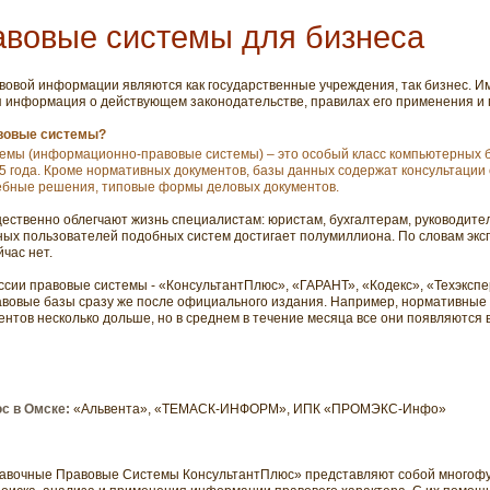
авовые системы для бизнеса
вой информации являются как государственные учреждения, так бизнес. Им
я информация о действующем законодательстве, правилах его применения и 
авовые системы?
емы (информационно-правовые системы) – это особый класс компьютерных б
75 года. Кроме нормативных документов, базы данных содержат консультации 
дебные решения, типовые формы деловых документов.
ственно облегчают жизнь специалистам: юристам, бухгалтерам, руководите
ых пользователей подобных систем достигает полумиллиона. По словам экс
час нет.
ссии правовые системы - «КонсультантПлюс», «ГАРАНТ», «Кодекс», «Техэксп
вовые базы сразу же после официального издания. Например, нормативные д
ментов несколько дольше, но в среднем в течение месяца все они появляются 
с в Омске:
«Альвента», «ТЕМАСК-ИНФОРМ», ИПК «ПРОМЭКС-Инфо»
авочные Правовые Системы КонсультантПлюс» представляют собой многоф