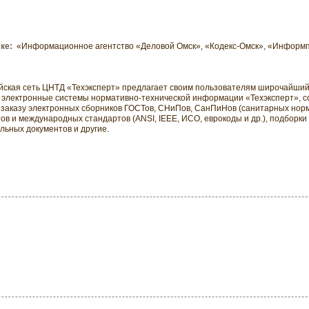
ке:
«Информационное агентство «Деловой Омск», «Кодекс-Омск», «Информп
йская сеть ЦНТД «Техэксперт» предлагает своим пользователям широчайши
г: электронные системы нормативно-технической информации «Техэксперт», с
заказу электронных сборников ГОСТов, СНиПов, СанПиНов (санитарных норм)
ов и международных стандартов (ANSI, IEEE, ИСО, еврокоды и др.), подбор
льных документов и другие.