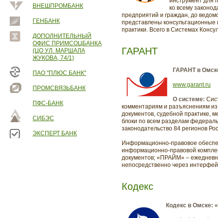
инструмент для 
ВНЕШПРОМБАНК
ко всему законо
предприятий и граждан, до ведом
ГЕНБАНК
представлены консультационные 
практики. Всего в Системах Конс
ДОПОЛНИТЕЛЬНЫЙ
ОФИС ПРИМСОЦБАНКА
ГАРАНТ
(ЦО УЛ. МАРШАЛА
ЖУКОВА, 74/1)
ГАРАНТ в Омск
ПАО "ПЛЮС БАНК"
www.garant.ru
ПРОМСВЯЗЬБАНК
О системе:
Сис
ПФС-БАНК
комментариям и разъяснениям из
документов, судебной практике,
СИБЭС
блоки по всем разделам федераль
законодательство 84 регионов Ро
ЭКСПЕРТ БАНК
Информационно-правовое обеспе
информационно-правовой комплек
документов; «ПРАЙМ» – ежедневна
непосредственно через интерфей
Кодекс
Кодекс в Омске:
«