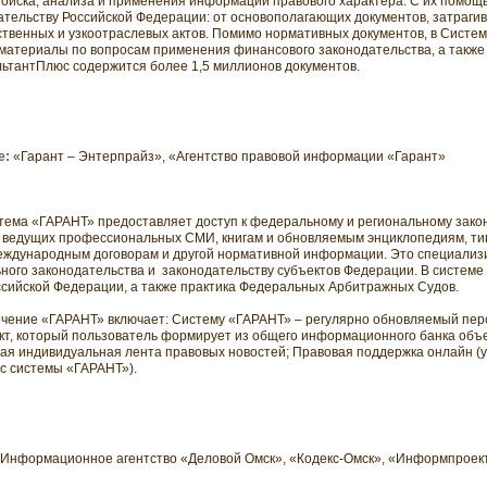
поиска, анализа и применения информации правового характера. С их помощ
дательству Российской Федерации: от основополагающих документов, затраг
ственных и узкоотраслевых актов. Помимо нормативных документов, в Систе
материалы по вопросам применения финансового законодательства, а такж
ультантПлюс содержится более 1,5 миллионов документов.
е:
«Гарант – Энтерпрайз», «Агентство правовой информации «Гарант»
тема «ГАРАНТ» предоставляет доступ к федеральному и региональному закон
 ведущих профессиональных СМИ, книгам и обновляемым энциклопедиям, т
 международным договорам и другой нормативной информации. Это специали
ного законодательства и
законодательству субъектов Федерации. В систем
ссийской Федерации, а также практика Федеральных Арбитражных Судов.
чение «ГАРАНТ» включает: Систему «ГАРАНТ» – регулярно обновляемый пе
т, который пользователь формирует из общего информационного банка объ
я индивидуальная лента правовых новостей; Правовая поддержка онлайн (у
с системы «ГАРАНТ»).
Информационное агентство «Деловой Омск», «Кодекс-Омск», «Информпроек