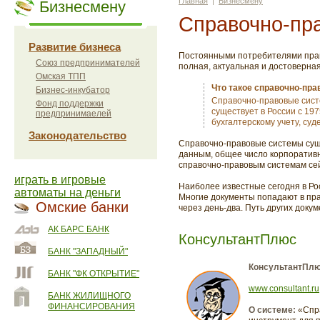
Главная
|
Бизнесмену
Бизнесмену
Справочно-пр
Развитие бизнеса
Постоянными потребителями право
Союз предпринимателей
полная, актуальная и достоверна
Омская ТПП
Что такое справочно-пр
Бизнес-инкубатор
Справочно-правовые сист
Фонд поддержки
существует в России с 19
предпринимаелей
бухгалтерскому учету, су
Законодательство
Справочно-правовые системы суще
данным, общее число корпоративн
справочно-правовым системам сей
играть в игровые
Наиболее известные сегодня в Ро
автоматы на деньги
Многие документы попадают в пра
Омские банки
через день-два. Путь других доку
АК БАРС БАНК
КонсультантПлюс
БАНК "ЗАПАДНЫЙ"
КонсультантПлю
БАНК "ФК ОТКРЫТИЕ"
www.consultant.ru
БАНК ЖИЛИЩНОГО
ФИНАНСИРОВАНИЯ
О системе:
«Спр