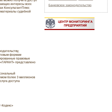
ью можно получить доступ
ивающих интересы всех
Банковское законодательство
мах КонсультантПлюс
е материалы судебной
одательству,
иповым формам
зированные правовые
е «ГАРАНТ» представлено
рсональный
емом более 3 миллионов
слуга доступа
т-Кодекс»