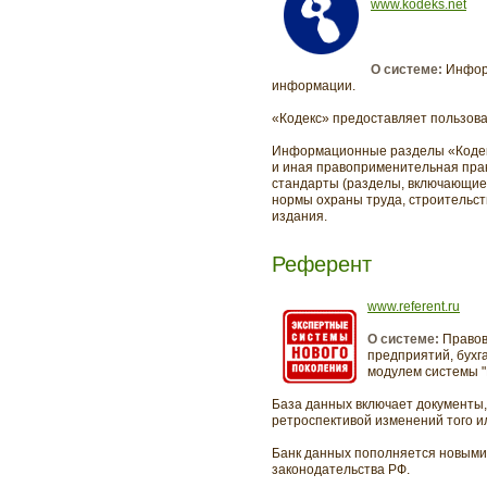
www.kodeks.net
О системе:
Инфор
информации.
«Кодекс» предоставляет пользова
Информационные разделы «Кодекс
и иная правоприменительная прак
стандарты (разделы, включающие
нормы охраны труда, строительств
издания.
Референт
www.referent.ru
О системе:
Правов
предприятий, бухг
модулем системы "
База данных включает документы, 
ретроспективой изменений того и
Банк данных пополняется новыми 
законодательства РФ.