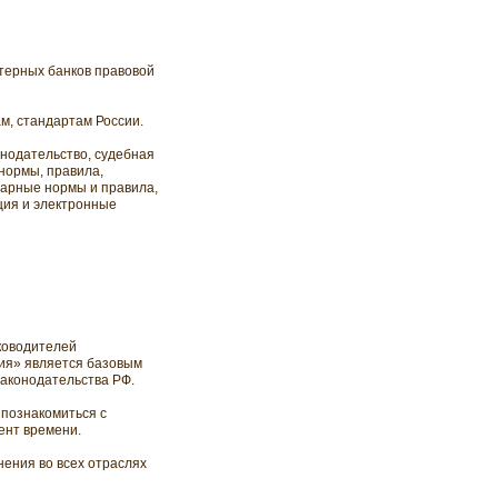
терных банков правовой
м, стандартам России.
нодательство, судебная
нормы, правила,
тарные нормы и правила,
ация и электронные
ководителей
сия» является базовым
аконодательства РФ.
 познакомиться с
ент времени.
нения во всех отраслях