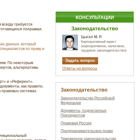
КОНСУЛЬТАЦИИ
 всегда требуется
Законодательство
готовящихся поправках.
Цыгал М. Р.
Корпоративный юрист
аз данных, который
(корпоративное, налоговое,
специалистов по праву и
трудовое законодательство)
Задать вопрос
лям. По некоторым
пертов, альтернативы
Ответы на вопросы
ерт» и «Референт».
окументы, как правило,
Законодательство
в правовых системах.
Законодательство Российской
Федерации
Документы, подписанные
Президентом
Правовая Россия
Предпринимательское право
ункциональный
Таможенное законодательство