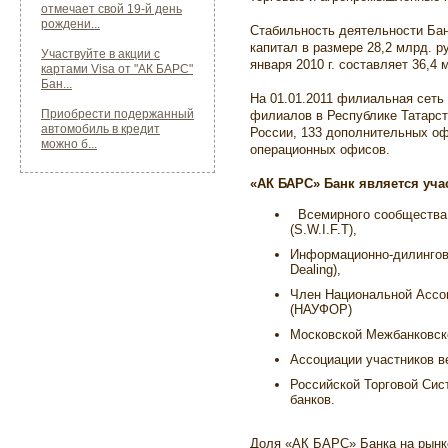
отмечает свой 19-й день
рождени...
Стабильность деятельности Бан
капитал в размере 28,2 млрд. р
Участвуйте в акции с
января 2010 г. составляет 36,4 
картами Visa от "АК БАРС"
Бан...
На 01.01.2011 филиальная сеть
Приобрести подержанный
филиалов в Республике Татарст
автомобиль в кредит
России, 133 дополнительных оф
можно б...
операционных офисов.
«АК БАРС» Банк является уча
Всемирного сообщества 
(S.W.I.F.T),
Информационно-дилингово
Dealing),
Член Национальной Ассо
(НАУФОР)
Московской Межбанковск
Ассоциации участников в
Российской Торговой Сис
банков.
Доля «АК БАРС» Банка на рынке