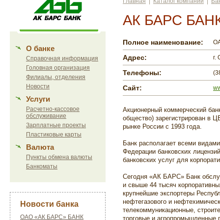
Главная
|
Каталог компаний
|
Ба
АК БАРС БАН
Полное наименование:
ОА
О банке
Адрес:
г.
Справочная информация
Головная организация
Телефоны:
(3
Филиалы, отделения
Новости
Сайт:
ww
Услуги
Расчетно-кассовое
Акционерный коммерческий бан
обслуживание
общество) зарегистрирован в Ц
Зарплатные проекты
рынке России с 1993 года.
Пластиковые карты
Банк располагает всеми видам
Валюта
Федерации банковских лицензий
Пункты обмена валюты
банковских услуг для корпорати
Банкоматы
Сегодня «АК БАРС» Банк обслу
и свыше 44 тысяч корпоративны
крупнейшие экспортеры Республ
нефтегазового и нефтехимическ
Новости банка
телекоммуникационные, строите
ОАО «АК БАРС» БАНК
торговые и агропромышленные 