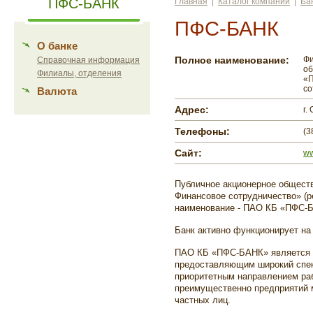
ПФС-БАНК
Главная
|
Каталог компаний
|
Ба
ПФС-БАНК
О банке
Полное наименование:
Фи
Справочная информация
об
Филиалы, отделения
«
со
Валюта
Адрес:
г.
Телефоны:
(3
Сайт:
ww
Публичное акционерное общест
Финансовое сотрудничество» (
наименование - ПАО КБ «ПФС-
Банк активно функционирует на 
ПАО КБ «ПФС-БАНК» является 
предоставляющим широкий спект
приоритетным направлением ра
преимущественно предприятий м
частных лиц.