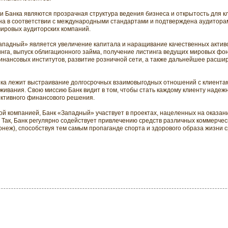
Банка являются прозрачная структура ведения бизнеса и открытость для к
ена в соответствии с международными стандартами и подтверждена аудитор
ировых аудиторских компаний.
ападный» является увеличение капитала и наращивание качественных актив
нга, выпуск облигационного займа, получение листинга ведущих мировых фо
инансовых институтов, развитие розничной сети, а также дальнейшее расши
нка лежит выстраивание долгосрочных взаимовыгодных отношений с клиентам
уживания. Свою миссию Банк видит в том, чтобы стать каждому клиенту наде
ктивного финансового решения.
й компанией, Банк «Западный» участвует в проектах, нацеленных на оказа
ак, Банк регулярно содействует привлечению средств различных коммерчес
ронеж), способствуя тем самым пропаганде спорта и здорового образа жизни