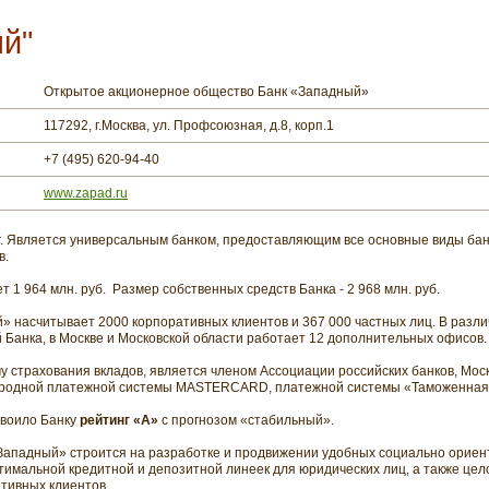
й"
Открытое акционерное общество Банк «Западный»
117292, г.Москва, ул. Профсоюзная, д.8, корп.1
+7 (495) 620-94-40
www.zapad.ru
г. Является универсальным банком, предоставляющим все основные виды банк
в.
т 1 964 млн. руб. Размер собственных средств Банка - 2 968 млн. руб.
» насчитывает 2000 корпоративных клиентов и 367 000 частных лиц. В разли
 Банка, в Москве и Московской области работает 12 дополнительных офисов.
у страхования вкладов, является членом Ассоциации российских банков, Мос
родной платежной системы MASTERCARD, платежной системы «Таможенная к
своило Банку
рейтинг «А»
с прогнозом «стабильный».
Западный» строится на разработке и продвижении удобных социально ориен
тимальной кредитной и депозитной линеек для юридических лиц, а также цело
ативных клиентов.