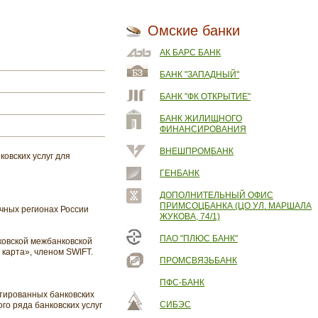
Омские банки
АК БАРС БАНК
БАНК "ЗАПАДНЫЙ"
БАНК "ФК ОТКРЫТИЕ"
БАНК ЖИЛИЩНОГО
ФИНАНСИРОВАНИЯ
ВНЕШПРОМБАНК
овских услуг для
ГЕНБАНК
ДОПОЛНИТЕЛЬНЫЙ ОФИС
ПРИМСОЦБАНКА (ЦО УЛ. МАРШАЛА
чных регионах России
ЖУКОВА, 74/1)
ПАО "ПЛЮС БАНК"
ковской межбанковской
арта», членом SWIFT.
ПРОМСВЯЗЬБАНК
ПФС-БАНК
тированных банковских
СИБЭС
го ряда банковских услуг