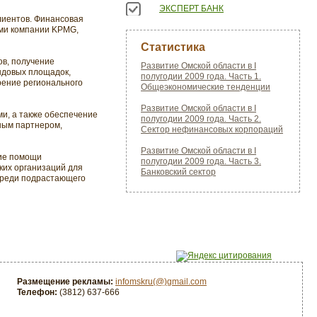
ЭКСПЕРТ БАНК
лиентов. Финансовая
ами компании KPMG,
Статистика
ов, получение
Развитие Омской области в I
ндовых площадок,
полугодии 2009 года. Часть 1.
рение регионального
Общеэкономические тенденции
Развитие Омской области в I
и, а также обеспечение
полугодии 2009 года. Часть 2.
жным партнером,
Сектор нефинансовых корпораций
Развитие Омской области в I
ние помощи
полугодии 2009 года. Часть 3.
ких организаций для
Банковский сектор
 среди подрастающего
Размещение рекламы:
infomskru(@)gmail.com
Телефон:
(3812) 637-666