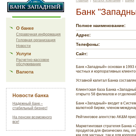
Главная
|
Каталог компаний
|
Банки
Банк "Западны
Полное наименование:
О банке
Справочная информация
Адрес:
Головная организация
Телефоны:
Новости
Услуги
Сайт:
Расчетно-кассовое
обслуживание
Банк «Западный» основан в 1993 
Валюта
частных и корпоративных клиенто
Уставной капитал Банка составляе
Клиентская база Банка «Западный
открыто 58 филиалов и отделений
Новости банка
Банк «Западный» входит в Систем
Надежный банк –
валютной биржи, членом междуна
стабильный бизнес!
Рейтинговое агентство AK&M при
На пенсии возможного
все!
Маркетинговая стратегия Банка «
продуктов для физических лиц, оп
как для частных, так и для корпор