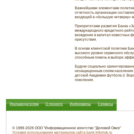
Важнейшими элементами политики 
отчетность организации составл
входящей в «большую четверку» м
Приоритетами развития Банка «З
международного кредитного рейти
вхождение в капитал известных ф
присутствия.
В основе клиентской политики Ба
высокого уровня сервисного обсл
способным помочь в выборе эффе
Будучи социально ориентированно
незащищенным слоям населения. Т
детской Академии футбола (г. Во
поколения.
Рекламодателям
О проекте
Информеры
Сервисы
© 1999-2026 ООО "Информационное агентство "Деловой Омск"
Условия использования материалов сайта bank.Infomsk.ru