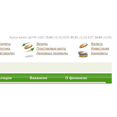
Курсы валют ЦБ РФ:
USD:
71.83
(+0.15) EUR:
87.21
(-0.12) KZT:
16.83
(+0.05)
редиты
Вклады
Валюта
потека
Пластиковые карты
Инвестиции
втокредит
Денежные переводы
Банкоматы
ьтации
Вакансии
О финансах