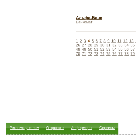
Альфа-Банк
Банкомат
1
2
3
4
5
6
7
8
9
10
11
12
13
26
27
28
29
30
31
32
33
34
35
48
49
50
51
52
53
54
55
56
57
70
71
72
73
74
75
76
77
78
79
Рекламодателям
О проекте
Информеры
Сервисы