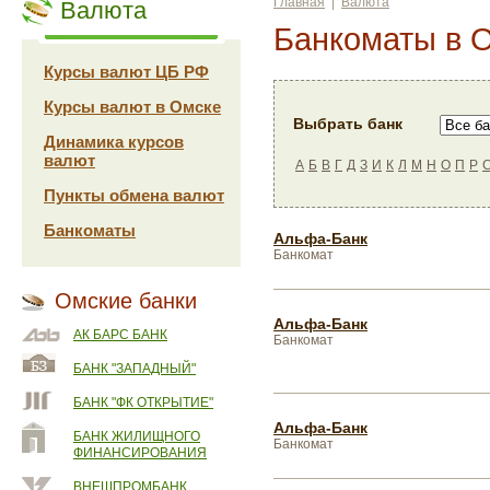
Главная
|
Валюта
Валюта
Банкоматы в 
Курсы валют ЦБ РФ
Курсы валют в Омске
Выбрать банк
Динамика курсов
валют
А
Б
В
Г
Д
З
И
К
Л
М
Н
О
П
Р
Пункты обмена валют
Банкоматы
Альфа-Банк
Банкомат
Омские банки
Альфа-Банк
АК БАРС БАНК
Банкомат
БАНК "ЗАПАДНЫЙ"
БАНК "ФК ОТКРЫТИЕ"
Альфа-Банк
БАНК ЖИЛИЩНОГО
Банкомат
ФИНАНСИРОВАНИЯ
ВНЕШПРОМБАНК