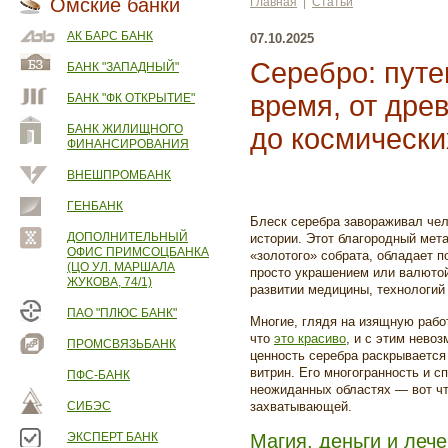
Омские банки
Главная
|
Статьи
АК БАРС БАНК
07.10.2025
Серебро: путе
БАНК "ЗАПАДНЫЙ"
время, от дре
БАНК "ФК ОТКРЫТИЕ"
БАНК ЖИЛИЩНОГО
до космически
ФИНАНСИРОВАНИЯ
ВНЕШПРОМБАНК
ГЕНБАНК
Блеск серебра завораживал чел
ДОПОЛНИТЕЛЬНЫЙ
истории. Этот благородный мета
ОФИС ПРИМСОЦБАНКА
«золотого» собрата, обладает п
(ЦО УЛ. МАРШАЛА
просто украшением или валютой
ЖУКОВА, 74/1)
развитии медицины, технологий
ПАО "ПЛЮС БАНК"
Многие, глядя на изящную рабо
что
это красиво
, и с этим нево
ПРОМСВЯЗЬБАНК
ценность серебра раскрываетс
витрин. Его многогранность и 
ПФС-БАНК
неожиданных областях — вот чт
СИБЭС
захватывающей.
ЭКСПЕРТ БАНК
Магия, деньги и лече