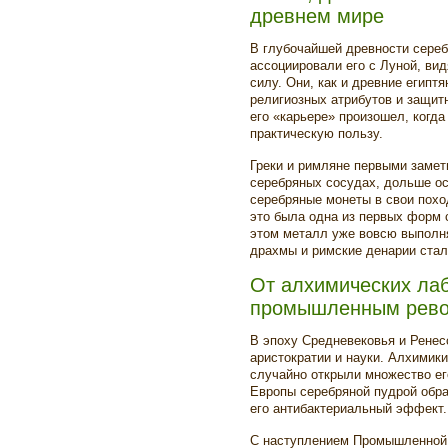
древнем мире
В глубочайшей древности сере
ассоциировали его с Луной, ви
силу. Они, как и древние египт
религиозных атрибутов и защит
его «карьере» произошел, когда
практическую пользу.
Греки и римляне первыми замет
серебряных сосудах, дольше ос
серебряные монеты в свои похо
это была одна из первых форм 
этом металл уже вовсю выполня
драхмы и римские денарии стал
От алхимических лаб
промышленным рев
В эпоху Средневековья и Ренес
аристократии и науки. Алхимики
случайно открыли множество ег
Европы серебряной пудрой обра
его антибактериальный эффект.
С наступлением Промышленной 