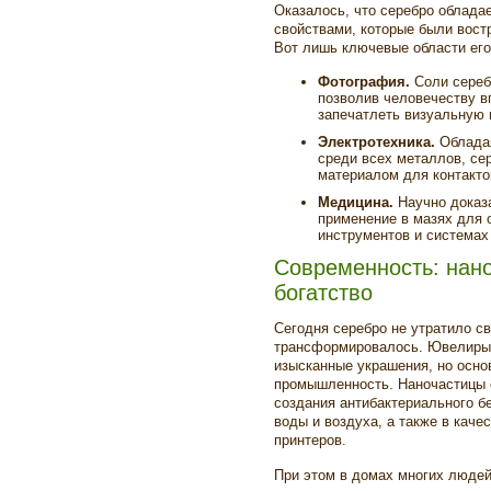
Оказалось, что серебро облад
свойствами, которые были вост
Вот лишь ключевые области его
Фотография.
Соли сереб
позволив человечеству в
запечатлеть визуальную 
Электротехника.
Обладая
среди всех металлов, се
материалом для контактов
Медицина.
Научно доказ
применение в мазях для 
инструментов и системах
Современность: нано
богатство
Сегодня серебро не утратило св
трансформировалось. Ювелиры 
изысканные украшения, но осн
промышленность. Наночастицы 
создания антибактериального б
воды и воздуха, а также в каче
принтеров.
При этом в домах многих людей