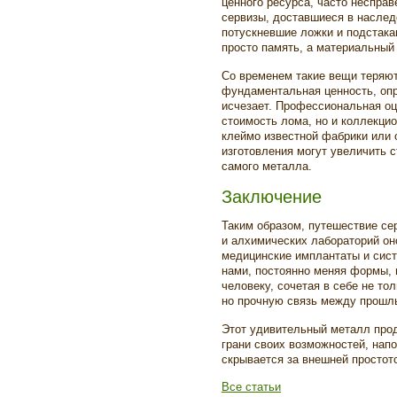
ценного ресурса, часто неспра
сервизы, доставшиеся в наслед
потускневшие ложки и подстака
просто память, а материальный 
Со временем такие вещи теряют
фундаментальная ценность, опр
исчезает. Профессиональная оц
стоимость лома, но и коллекци
клеймо известной фабрики или 
изготовления могут увеличить с
самого металла.
Заключение
Таким образом, путешествие се
и алхимических лабораторий он
медицинские имплантаты и сист
нами, постоянно меняя формы, 
человеку, сочетая в себе не то
но прочную связь между прошл
Этот удивительный металл про
грани своих возможностей, напо
скрывается за внешней простот
Все статьи