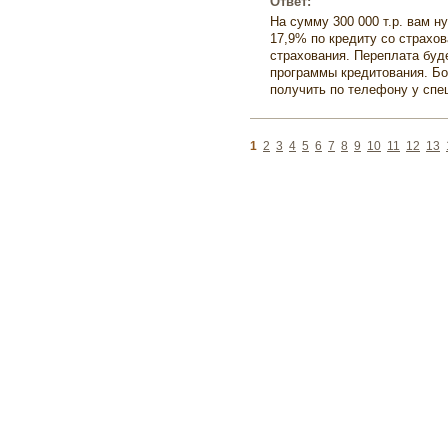
Ответ:
На сумму 300 000 т.р. вам н
17,9% по кредиту со страхов
страхования. Переплата буд
программы кредитования. Б
получить по телефону у спе
1
2
3
4
5
6
7
8
9
10
11
12
13