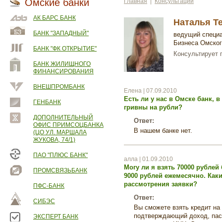
Омские банки
Главная
|
Консультации
АК БАРС БАНК
Наталья Т
БАНК "ЗАПАДНЫЙ"
ведущий специа
Бизнеса Омско
БАНК "ФК ОТКРЫТИЕ"
Консультирует 
БАНК ЖИЛИЩНОГО
ФИНАНСИРОВАНИЯ
ВНЕШПРОМБАНК
Елена | 07.09.2010
Есть ли у нас в Омске банк, 
ГЕНБАНК
гривны на рубли?
ДОПОЛНИТЕЛЬНЫЙ
Ответ:
ОФИС ПРИМСОЦБАНКА
В нашем банке нет.
(ЦО УЛ. МАРШАЛА
ЖУКОВА, 74/1)
ПАО "ПЛЮС БАНК"
алла | 01.09.2010
Могу ли я взять 70000 рублей
ПРОМСВЯЗЬБАНК
9000 рублей ежемесячно. Как
рассмотрения заявки?
ПФС-БАНК
Ответ:
СИБЭС
Вы сможете взять кредит на
подтверждающий доход, пасп
ЭКСПЕРТ БАНК