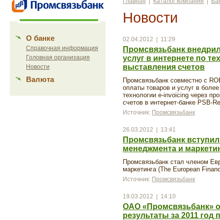
Главная
|
Каталог компаний
|
Ба
Новости
О банке
02.04.2012 | 11:29
Справочная информация
Промсвязьбанк внедрил 
Головная организация
услуг в интернете по т
выставления счетов
Новости
Валюта
Промсвязьбанк совместно с R
оплаты товаров и услуг в более
технологии e-invoicing через п
счетов в интернет-банке PSB-Ret
Источник:
Промсвязьбанк
26.03.2012 | 13:41
Промсвязьбанк вступил
менеджмента и маркети
Промсвязьбанк стал членом Ев
маркетинга (The European Financ
Источник:
Промсвязьбанк
19.03.2012 | 14:10
ОАО «Промсвязьбанк» 
результаты за 2011 год