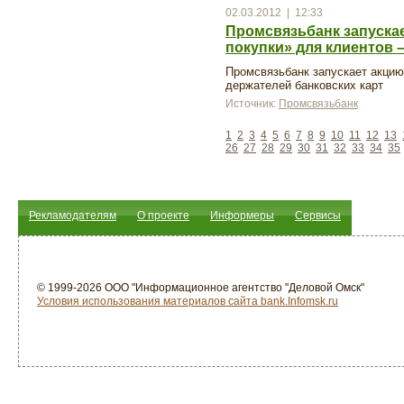
02.03.2012 | 12:33
Промсвязьбанк запуска
покупки» для клиентов 
Промсвязьбанк запускает акцию
держателей банковских карт
Источник:
Промсвязьбанк
1
2
3
4
5
6
7
8
9
10
11
12
13
26
27
28
29
30
31
32
33
34
35
Рекламодателям
О проекте
Информеры
Сервисы
© 1999-2026 ООО "Информационное агентство "Деловой Омск"
Условия использования материалов сайта bank.Infomsk.ru