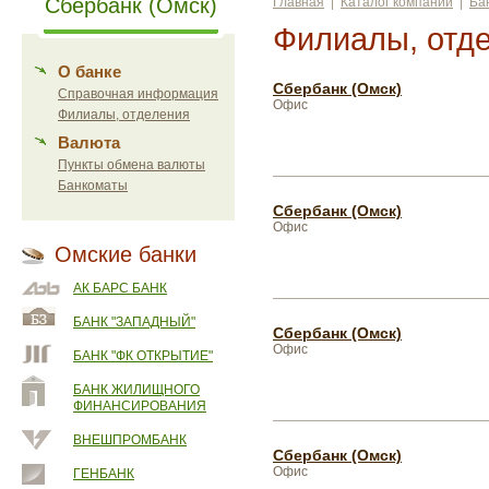
Сбербанк (Омск)
Главная
|
Каталог компаний
|
Ба
Филиалы, отд
О банке
Сбербанк (Омск)
Справочная информация
Офис
Филиалы, отделения
Валюта
Пункты обмена валюты
Банкоматы
Сбербанк (Омск)
Офис
Омские банки
АК БАРС БАНК
БАНК "ЗАПАДНЫЙ"
Сбербанк (Омск)
Офис
БАНК "ФК ОТКРЫТИЕ"
БАНК ЖИЛИЩНОГО
ФИНАНСИРОВАНИЯ
ВНЕШПРОМБАНК
Сбербанк (Омск)
Офис
ГЕНБАНК