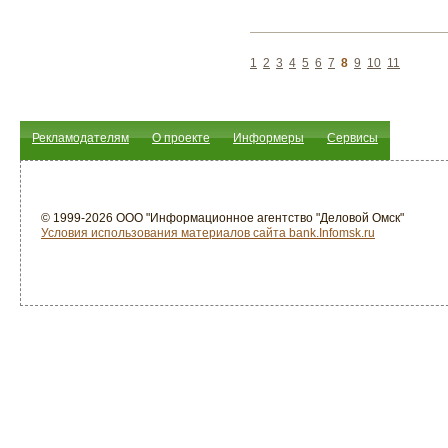
1
2
3
4
5
6
7
8
9
10
11
Рекламодателям
О проекте
Информеры
Сервисы
© 1999-2026 ООО "Информационное агентство "Деловой Омск"
Условия использования материалов сайта bank.Infomsk.ru