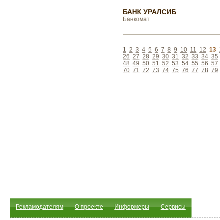
БАНК УРАЛСИБ
Банкомат
1
2
3
4
5
6
7
8
9
10
11
12
13
26
27
28
29
30
31
32
33
34
35
48
49
50
51
52
53
54
55
56
57
70
71
72
73
74
75
76
77
78
79
Рекламодателям
О проекте
Информеры
Сервисы