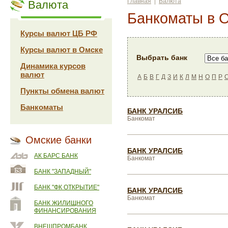
Главная
|
Валюта
Валюта
Банкоматы в 
Курсы валют ЦБ РФ
Курсы валют в Омске
Выбрать банк
Динамика курсов
валют
А
Б
В
Г
Д
З
И
К
Л
М
Н
О
П
Р
Пункты обмена валют
Банкоматы
БАНК УРАЛСИБ
Банкомат
Омские банки
БАНК УРАЛСИБ
АК БАРС БАНК
Банкомат
БАНК "ЗАПАДНЫЙ"
БАНК "ФК ОТКРЫТИЕ"
БАНК УРАЛСИБ
Банкомат
БАНК ЖИЛИЩНОГО
ФИНАНСИРОВАНИЯ
ВНЕШПРОМБАНК