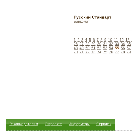
Русский Стандарт
Банкомат
1
2
3
4
5
6
7
8
9
10
11
12
13
26
27
28
29
30
31
32
33
34
35
48
49
50
51
52
53
54
55
56
57
70
71
72
73
74
75
76
77
78
79
Рекламодателям
О проекте
Информеры
Сервисы