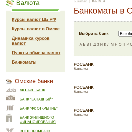
Главная
|
Валюта
Валюта
Банкоматы в 
Курсы валют ЦБ РФ
Курсы валют в Омске
Выбрать банк
Динамика курсов
валют
А
Б
В
Г
Д
З
И
К
Л
М
Н
О
П
Р
Пункты обмена валют
Банкоматы
РОСБАНК
Банкомат
Омские банки
РОСБАНК
АК БАРС БАНК
Банкомат
БАНК "ЗАПАДНЫЙ"
БАНК "ФК ОТКРЫТИЕ"
РОСБАНК
Банкомат
БАНК ЖИЛИЩНОГО
ФИНАНСИРОВАНИЯ
ВНЕШПРОМБАНК