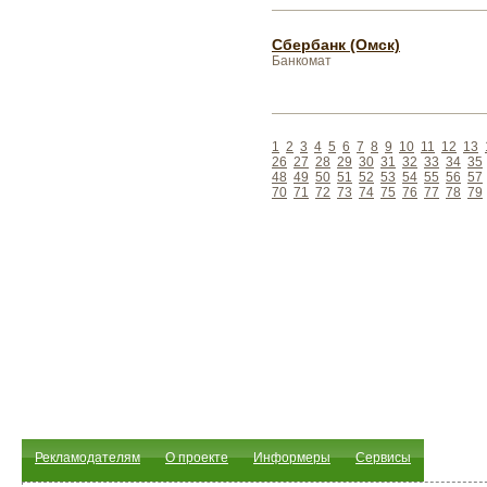
Сбербанк (Омск)
Банкомат
1
2
3
4
5
6
7
8
9
10
11
12
13
26
27
28
29
30
31
32
33
34
35
48
49
50
51
52
53
54
55
56
57
70
71
72
73
74
75
76
77
78
79
Рекламодателям
О проекте
Информеры
Сервисы