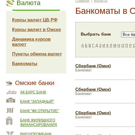
Главная
|
Валюта
Валюта
Банкоматы в 
Курсы валют ЦБ РФ
Курсы валют в Омске
Выбрать банк
Динамика курсов
валют
А
Б
В
Г
Д
З
И
К
Л
М
Н
О
П
Р
Пункты обмена валют
Банкоматы
Сбербанк (Омск)
Банкомат
Омские банки
Сбербанк (Омск)
АК БАРС БАНК
Банкомат
БАНК "ЗАПАДНЫЙ"
БАНК "ФК ОТКРЫТИЕ"
Сбербанк (Омск)
Банкомат
БАНК ЖИЛИЩНОГО
ФИНАНСИРОВАНИЯ
ВНЕШПРОМБАНК