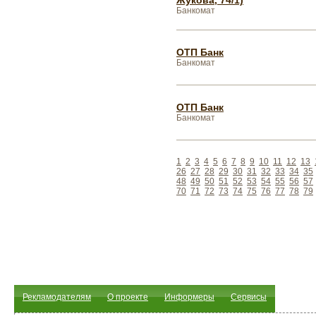
Жукова, 74/1)
Банкомат
ОТП Банк
Банкомат
ОТП Банк
Банкомат
1
2
3
4
5
6
7
8
9
10
11
12
13
26
27
28
29
30
31
32
33
34
35
48
49
50
51
52
53
54
55
56
57
70
71
72
73
74
75
76
77
78
79
Рекламодателям
О проекте
Информеры
Сервисы