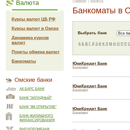
Главная
|
Валюта
Валюта
Банкоматы в 
Курсы валют ЦБ РФ
Курсы валют в Омске
Выбрать банк
Динамика курсов
валют
А
Б
В
Г
Д
З
И
К
Л
М
Н
О
П
Р
Пункты обмена валют
Банкоматы
ЮниКредит Банк
Банкомат
Омские банки
ЮниКредит Банк
АК БАРС БАНК
Банкомат
БАНК "ЗАПАДНЫЙ"
БАНК "ФК ОТКРЫТИЕ"
ЮниКредит Банк
Банкомат
БАНК ЖИЛИЩНОГО
ФИНАНСИРОВАНИЯ
ВНЕШПРОМБАНК