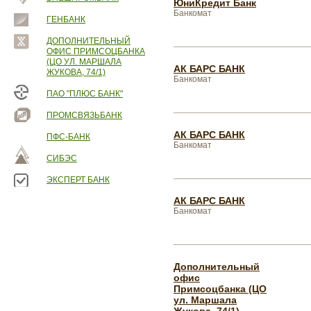
ЮниКредит Банк
Банкомат
ГЕНБАНК
ДОПОЛНИТЕЛЬНЫЙ
ОФИС ПРИМСОЦБАНКА
(ЦО УЛ. МАРШАЛА
АК БАРС БАНК
ЖУКОВА, 74/1)
Банкомат
ПАО "ПЛЮС БАНК"
ПРОМСВЯЗЬБАНК
АК БАРС БАНК
ПФС-БАНК
Банкомат
СИБЭС
ЭКСПЕРТ БАНК
АК БАРС БАНК
Банкомат
Дополнительный
офис
Примсоцбанка (ЦО
ул. Маршала