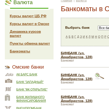
Главная
|
Валюта
Валюта
Банкоматы в 
Курсы валют ЦБ РФ
Курсы валют в Омске
Выбрать банк
Динамика курсов
валют
А
Б
В
Г
Д
З
И
К
Л
М
Н
О
П
Р
Пункты обмена валют
Банкоматы
БИНБАНК (ул.
Декабристов, 128)
Банкомат
Омские банки
АК БАРС БАНК
БИНБАНК (ул.
Декабристов, 128)
БАНК "ЗАПАДНЫЙ"
Банкомат
БАНК "ФК ОТКРЫТИЕ"
БИНБАНК (ул.
БАНК ЖИЛИЩНОГО
Декабристов, 128)
ФИНАНСИРОВАНИЯ
Банкомат
ВНЕШПРОМБАНК