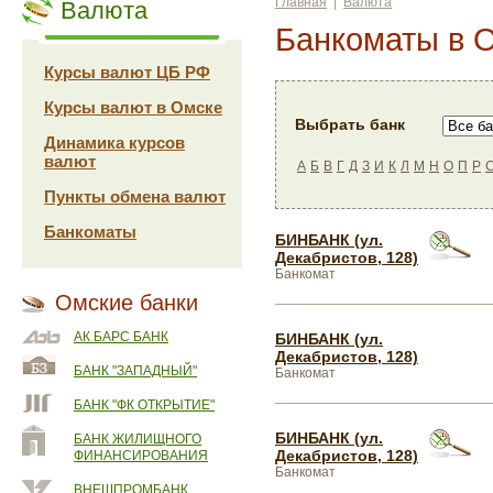
Главная
|
Валюта
Валюта
Банкоматы в 
Курсы валют ЦБ РФ
Курсы валют в Омске
Выбрать банк
Динамика курсов
валют
А
Б
В
Г
Д
З
И
К
Л
М
Н
О
П
Р
Пункты обмена валют
Банкоматы
БИНБАНК (ул.
Декабристов, 128)
Банкомат
Омские банки
АК БАРС БАНК
БИНБАНК (ул.
Декабристов, 128)
БАНК "ЗАПАДНЫЙ"
Банкомат
БАНК "ФК ОТКРЫТИЕ"
БИНБАНК (ул.
БАНК ЖИЛИЩНОГО
Декабристов, 128)
ФИНАНСИРОВАНИЯ
Банкомат
ВНЕШПРОМБАНК