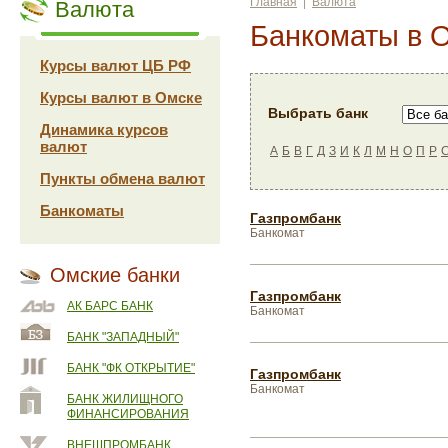
Главная
|
Валюта
Валюта
Банкоматы в 
Курсы валют ЦБ РФ
Курсы валют в Омске
Выбрать банк
Динамика курсов
валют
А
Б
В
Г
Д
З
И
К
Л
М
Н
О
П
Р
Пункты обмена валют
Банкоматы
Газпромбанк
Банкомат
Омские банки
Газпромбанк
АК БАРС БАНК
Банкомат
БАНК "ЗАПАДНЫЙ"
БАНК "ФК ОТКРЫТИЕ"
Газпромбанк
Банкомат
БАНК ЖИЛИЩНОГО
ФИНАНСИРОВАНИЯ
ВНЕШПРОМБАНК