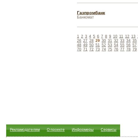
Газпромбанк
Банкомат
1
2
3
4
5
6
7
8
9
10
11
12
13
26
27
28
29
30
31
32
33
34
35
48
49
50
51
52
53
54
55
56
57
70
71
72
73
74
75
76
77
78
79
Рекламодателям
О проекте
Информеры
Сервисы