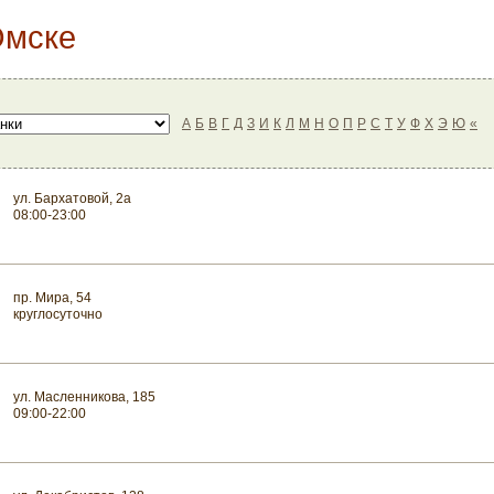
Омске
А
Б
В
Г
Д
З
И
К
Л
М
Н
О
П
Р
С
Т
У
Ф
Х
Э
Ю
«
ул. Бархатовой, 2а
08:00-23:00
пр. Мира, 54
круглосуточно
ул. Масленникова, 185
09:00-22:00