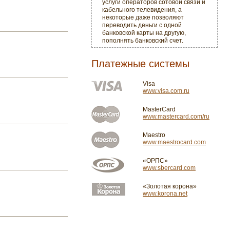
услуги операторов сотовой связи и
кабельного телевидения, а
некоторые даже позволяют
переводить деньги с одной
банковской карты на другую,
пополнять банковский счет.
Платежные системы
Visa
www.visa.com.ru
MasterCard
www.mastercard.com/ru
Maestro
www.maestrocard.com
«ОРПС»
www.sbercard.com
«Золотая корона»
www.korona.net