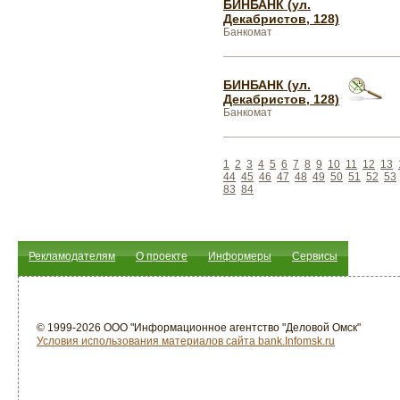
БИНБАНК (ул.
Декабристов, 128)
Банкомат
БИНБАНК (ул.
Декабристов, 128)
Банкомат
1
2
3
4
5
6
7
8
9
10
11
12
13
44
45
46
47
48
49
50
51
52
53
83
84
Рекламодателям
О проекте
Информеры
Сервисы
© 1999-2026 ООО "Информационное агентство "Деловой Омск"
Условия использования материалов сайта bank.Infomsk.ru