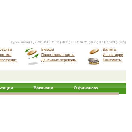
Курсы валют ЦБ РФ:
USD:
71.83
(+0.15) EUR:
87.21
(-0.12) KZT:
16.83
(+0.05)
редиты
Вклады
Валюта
потека
Пластиковые карты
Инвестиции
втокредит
Денежные переводы
Банкоматы
ьтации
Вакансии
О финансах