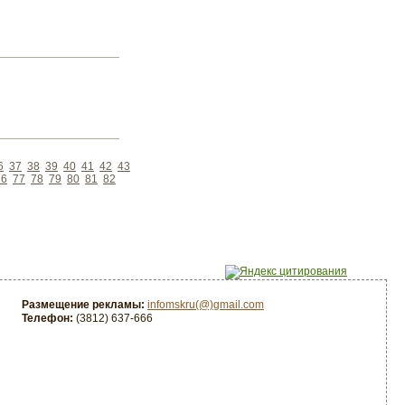
6
37
38
39
40
41
42
43
76
77
78
79
80
81
82
Размещение рекламы:
infomskru(@)gmail.com
Телефон:
(3812) 637-666