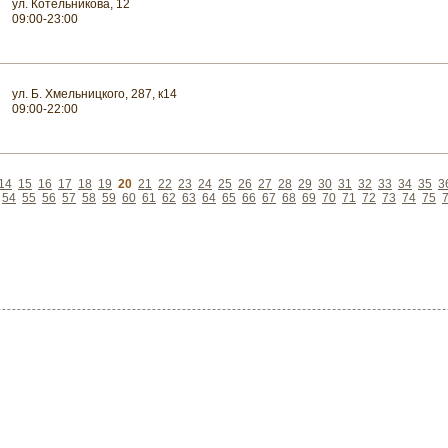
ул. Котельникова, 12
09:00-23:00
ул. Б. Хмельницкого, 287, к14
09:00-22:00
14
15
16
17
18
19
20
21
22
23
24
25
26
27
28
29
30
31
32
33
34
35
3
54
55
56
57
58
59
60
61
62
63
64
65
66
67
68
69
70
71
72
73
74
75