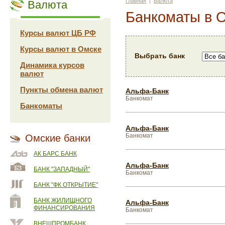
Главная
|
Валюта
Валюта
Банкоматы в 
Курсы валют ЦБ РФ
Курсы валют в Омске
Выбрать банк
Динамика курсов
валют
Пункты обмена валют
Альфа-Банк
Банкомат
Банкоматы
Альфа-Банк
Банкомат
Омские банки
АК БАРС БАНК
Альфа-Банк
БАНК "ЗАПАДНЫЙ"
Банкомат
БАНК "ФК ОТКРЫТИЕ"
БАНК ЖИЛИЩНОГО
Альфа-Банк
ФИНАНСИРОВАНИЯ
Банкомат
ВНЕШПРОМБАНК