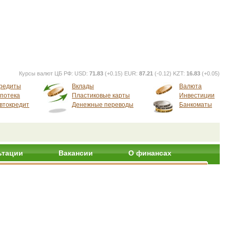
Курсы валют ЦБ РФ:
USD:
71.83
(+0.15) EUR:
87.21
(-0.12) KZT:
16.83
(+0.05)
редиты
Вклады
Валюта
потека
Пластиковые карты
Инвестиции
втокредит
Денежные переводы
Банкоматы
ьтации
Вакансии
О финансах