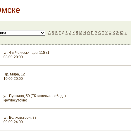
Омске
А
Б
В
Г
Д
З
И
К
Л
М
Н
О
П
Р
С
Т
У
Ф
Х
Э
Ю
«
ул. 4-я Челюскинцев, 115 к1
08:00-20:00
Пр. Мира, 12
10:00-20:00
ул. Пушкина, 59 (ТК казачья слобода)
круглосуточно
ул. Волховстроя, 88
09:00-24:00