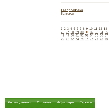
Газпромбанк
Банкомат
1
2
3
4
5
6
7
8
9
10
11
12
13
26
27
28
29
30
31
32
33
34
35
48
49
50
51
52
53
54
55
56
57
70
71
72
73
74
75
76
77
78
79
Рекламодателям
О проекте
Информеры
Сервисы