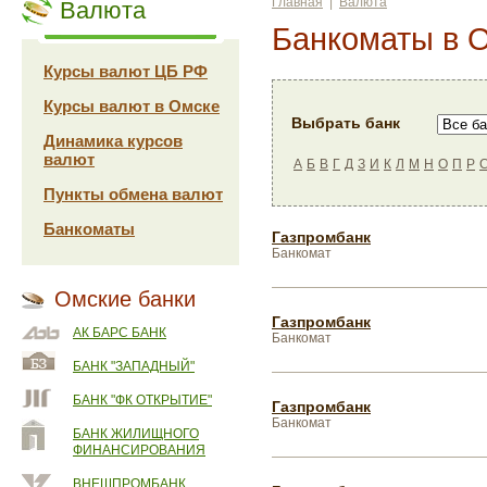
Главная
|
Валюта
Валюта
Банкоматы в 
Курсы валют ЦБ РФ
Курсы валют в Омске
Выбрать банк
Динамика курсов
валют
А
Б
В
Г
Д
З
И
К
Л
М
Н
О
П
Р
Пункты обмена валют
Банкоматы
Газпромбанк
Банкомат
Омские банки
Газпромбанк
АК БАРС БАНК
Банкомат
БАНК "ЗАПАДНЫЙ"
БАНК "ФК ОТКРЫТИЕ"
Газпромбанк
Банкомат
БАНК ЖИЛИЩНОГО
ФИНАНСИРОВАНИЯ
ВНЕШПРОМБАНК