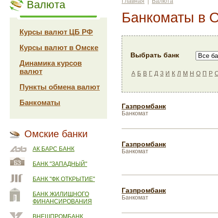
Главная
|
Валюта
Валюта
Банкоматы в 
Курсы валют ЦБ РФ
Курсы валют в Омске
Выбрать банк
Динамика курсов
валют
А
Б
В
Г
Д
З
И
К
Л
М
Н
О
П
Р
Пункты обмена валют
Банкоматы
Газпромбанк
Банкомат
Омские банки
Газпромбанк
АК БАРС БАНК
Банкомат
БАНК "ЗАПАДНЫЙ"
БАНК "ФК ОТКРЫТИЕ"
Газпромбанк
БАНК ЖИЛИЩНОГО
Банкомат
ФИНАНСИРОВАНИЯ
ВНЕШПРОМБАНК