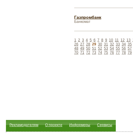
Газпромбанк
Банкомат
1
2
3
4
5
6
7
8
9
10
11
12
13
26
27
28
29
30
31
32
33
34
35
48
49
50
51
52
53
54
55
56
57
70
71
72
73
74
75
76
77
78
79
Рекламодателям
О проекте
Информеры
Сервисы