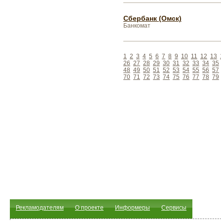
Сбербанк (Омск)
Банкомат
1
2
3
4
5
6
7
8
9
10
11
12
13
26
27
28
29
30
31
32
33
34
35
48
49
50
51
52
53
54
55
56
57
70
71
72
73
74
75
76
77
78
79
Рекламодателям
О проекте
Информеры
Сервисы