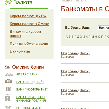
Главная
|
Валюта
Валюта
Банкоматы в 
Курсы валют ЦБ РФ
Курсы валют в Омске
Выбрать банк
Динамика курсов
валют
А
Б
В
Г
Д
З
И
К
Л
М
Н
О
П
Р
Пункты обмена валют
Банкоматы
Сбербанк (Омск)
Банкомат
Омские банки
Сбербанк (Омск)
АК БАРС БАНК
Банкомат
БАНК "ЗАПАДНЫЙ"
БАНК "ФК ОТКРЫТИЕ"
Сбербанк (Омск)
Банкомат
БАНК ЖИЛИЩНОГО
ФИНАНСИРОВАНИЯ
ВНЕШПРОМБАНК