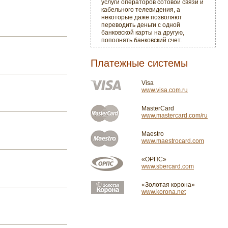
услуги операторов сотовой связи и
кабельного телевидения, а
некоторые даже позволяют
переводить деньги с одной
банковской карты на другую,
пополнять банковский счет.
Платежные системы
Visa
www.visa.com.ru
MasterCard
www.mastercard.com/ru
Maestro
www.maestrocard.com
«ОРПС»
www.sbercard.com
«Золотая корона»
www.korona.net