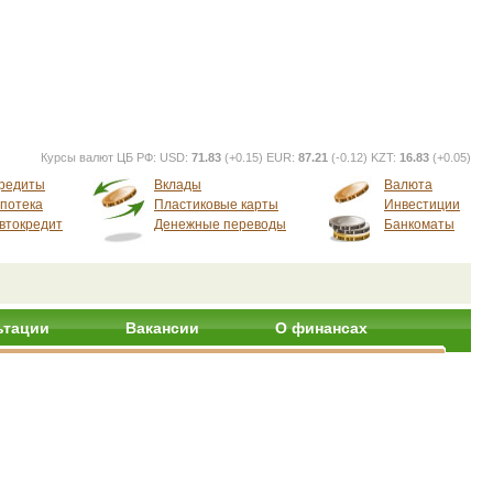
Курсы валют ЦБ РФ:
USD:
71.83
(+0.15) EUR:
87.21
(-0.12) KZT:
16.83
(+0.05)
редиты
Вклады
Валюта
потека
Пластиковые карты
Инвестиции
втокредит
Денежные переводы
Банкоматы
ьтации
Вакансии
О финансах