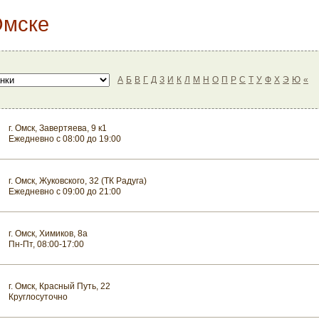
Омске
А
Б
В
Г
Д
З
И
К
Л
М
Н
О
П
Р
С
Т
У
Ф
Х
Э
Ю
«
г. Омск, Завертяева, 9 к1
Ежедневно с 08:00 до 19:00
г. Омск, Жуковского, 32 (ТК Радуга)
Ежедневно с 09:00 до 21:00
г. Омск, Химиков, 8а
Пн-Пт, 08:00-17:00
г. Омск, Красный Путь, 22
Круглосуточно