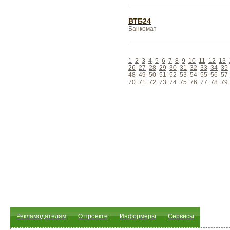
ВТБ24
Банкомат
1
2
3
4
5
6
7
8
9
10
11
12
13
26
27
28
29
30
31
32
33
34
35
48
49
50
51
52
53
54
55
56
57
70
71
72
73
74
75
76
77
78
79
Рекламодателям
О проекте
Информеры
Сервисы