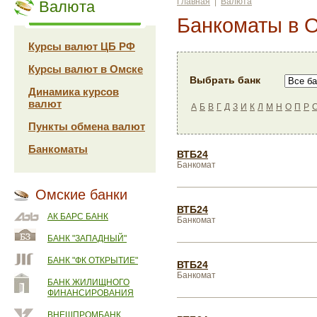
Главная
|
Валюта
Валюта
Банкоматы в 
Курсы валют ЦБ РФ
Курсы валют в Омске
Выбрать банк
Динамика курсов
валют
А
Б
В
Г
Д
З
И
К
Л
М
Н
О
П
Р
Пункты обмена валют
Банкоматы
ВТБ24
Банкомат
Омские банки
ВТБ24
АК БАРС БАНК
Банкомат
БАНК "ЗАПАДНЫЙ"
БАНК "ФК ОТКРЫТИЕ"
ВТБ24
Банкомат
БАНК ЖИЛИЩНОГО
ФИНАНСИРОВАНИЯ
ВНЕШПРОМБАНК