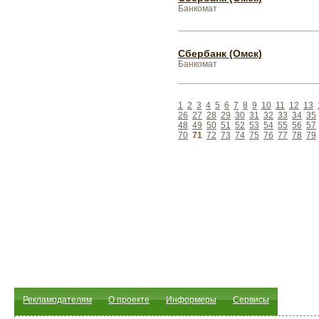
Банкомат
Сбербанк (Омск)
Банкомат
1
2
3
4
5
6
7
8
9
10
11
12
13
26
27
28
29
30
31
32
33
34
35
48
49
50
51
52
53
54
55
56
57
70
71
72
73
74
75
76
77
78
79
Рекламодателям
О проекте
Информеры
Сервисы