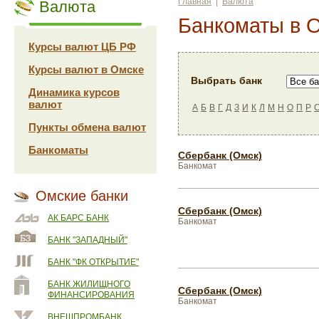
Главная
|
Валюта
Валюта
Банкоматы в 
Курсы валют ЦБ РФ
Курсы валют в Омске
Выбрать банк
Динамика курсов
валют
А
Б
В
Г
Д
З
И
К
Л
М
Н
О
П
Р
Пункты обмена валют
Банкоматы
Сбербанк (Омск)
Банкомат
Омские банки
Сбербанк (Омск)
АК БАРС БАНК
Банкомат
БАНК "ЗАПАДНЫЙ"
БАНК "ФК ОТКРЫТИЕ"
БАНК ЖИЛИЩНОГО
Сбербанк (Омск)
ФИНАНСИРОВАНИЯ
Банкомат
ВНЕШПРОМБАНК