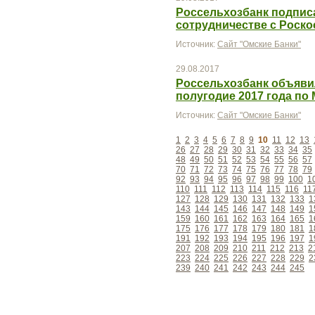
Россельхозбанк подпис
сотрудничестве с Роск
Источник:
Сайт "Омские Банки"
29.08.2017
Россельхозбанк объяви
полугодие 2017 года п
Источник:
Сайт "Омские Банки"
1
2
3
4
5
6
7
8
9
10
11
12
13
26
27
28
29
30
31
32
33
34
35
48
49
50
51
52
53
54
55
56
57
70
71
72
73
74
75
76
77
78
79
92
93
94
95
96
97
98
99
100
1
110
111
112
113
114
115
116
11
127
128
129
130
131
132
133
1
143
144
145
146
147
148
149
1
159
160
161
162
163
164
165
1
175
176
177
178
179
180
181
1
191
192
193
194
195
196
197
1
207
208
209
210
211
212
213
2
223
224
225
226
227
228
229
2
239
240
241
242
243
244
245