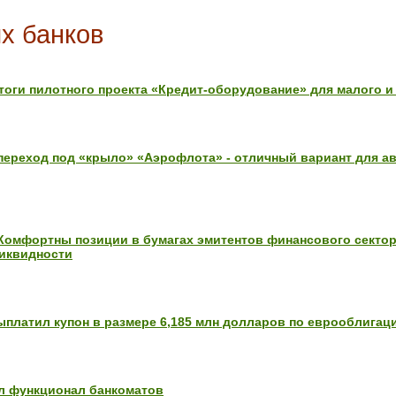
х банков
оги пилотного проекта «Кредит-оборудование» для малого и
ереход под «крыло» «Аэрофлота» - отличный вариант для а
омфортны позиции в бумагах эмитентов финансового секто
ликвидности
латил купон в размере 6,185 млн долларов по еврооблигац
л функционал банкоматов