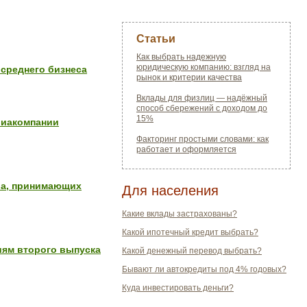
Статьи
Как выбрать надежную
юридическую компанию: взгляд на
 среднего бизнеса
рынок и критерии качества
Вклады для физлиц — надёжный
способ сбережений с доходом до
15%
виакомпании
Факторинг простыми словами: как
работает и оформляется
ра, принимающих
Для населения
Какие вклады застрахованы?
Какой ипотечный кредит выбрать?
иям второго выпуска
Какой денежный перевод выбрать?
Бывают ли автокредиты под 4% годовых?
Куда инвестировать деньги?