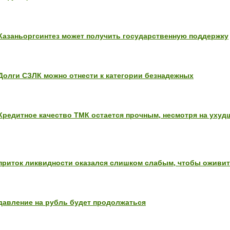
азаньоргсинтез может получить государственную поддержку
олги СЗЛК можно отнести к категории безнадежных
редитное качество ТМК остается прочным, несмотря на уху
риток ликвидности оказался слишком слабым, чтобы оживи
авление на рубль будет продолжаться