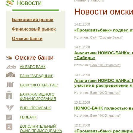
Главная
|
Новости
Новости
Новости омски
Банковский рынок
14.11.2008
Финансовый рынок
«Промсвязьбанк» подвел ит
Источник:
Сайт "Омские Банки"
Омские банки
14.11.2008
Аналитики НОМОС-БАНКа: п
Омские банки
«Сибирь»
Источник:
Банк "ФК Открытие"
АК БАРС БАНК
13.11.2008
БАНК "ЗАПАДНЫЙ"
Аналитики НОМОС-БАНКа: К
участие в распределении 
БАНК "ФК ОТКРЫТИЕ"
Источник:
Банк "ФК Открытие"
БАНК ЖИЛИЩНОГО
ФИНАНСИРОВАНИЯ
13.11.2008
НОМОС-БАНК полностью вып
ВНЕШПРОМБАНК
Источник:
Банк "ФК Открытие"
ГЕНБАНК
12.11.2008
ДОПОЛНИТЕЛЬНЫЙ
«Промсвязьбанк» расшири
ОФИС ПРИМСОЦБАНКА