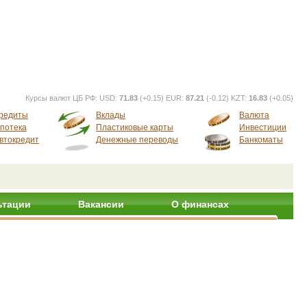
Курсы валют ЦБ РФ:
USD:
71.83
(+0.15) EUR:
87.21
(-0.12) KZT:
16.83
(+0.05)
редиты
Вклады
Валюта
потека
Пластиковые карты
Инвестиции
втокредит
Денежные переводы
Банкоматы
ьтации
Вакансии
О финансах