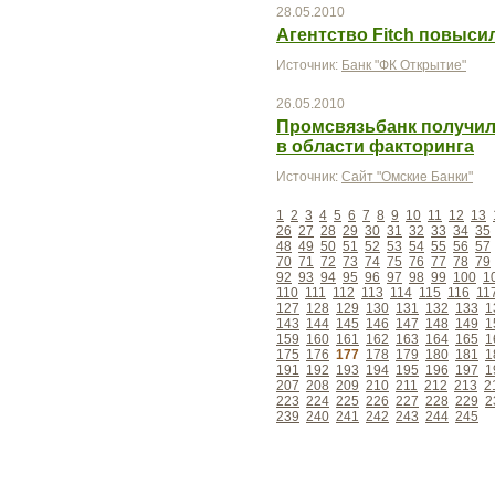
28.05.2010
Агентство Fitch повыс
Источник:
Банк "ФК Открытие"
26.05.2010
Промсвязьбанк получил
в области факторинга
Источник:
Сайт "Омские Банки"
1
2
3
4
5
6
7
8
9
10
11
12
13
26
27
28
29
30
31
32
33
34
35
48
49
50
51
52
53
54
55
56
57
70
71
72
73
74
75
76
77
78
79
92
93
94
95
96
97
98
99
100
1
110
111
112
113
114
115
116
11
127
128
129
130
131
132
133
1
143
144
145
146
147
148
149
1
159
160
161
162
163
164
165
1
175
176
177
178
179
180
181
1
191
192
193
194
195
196
197
1
207
208
209
210
211
212
213
2
223
224
225
226
227
228
229
2
239
240
241
242
243
244
245