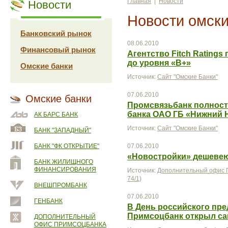
Главная
|
Новости
Новости
Новости омски
Банковский рынок
08.06.2010
Финансовый рынок
Агентство Fitch Rating
до уровня «В+»
Омские банки
Источник:
Сайт "Омские Банки"
07.06.2010
Омские банки
Промсвязьбанк полнос
банка ОАО ГБ «Нижний 
АК БАРС БАНК
Источник:
Сайт "Омские Банки"
БАНК "ЗАПАДНЫЙ"
БАНК "ФК ОТКРЫТИЕ"
07.06.2010
«Новостройки» дешеве
БАНК ЖИЛИЩНОГО
ФИНАНСИРОВАНИЯ
Источник:
Дополнительный офис П
74/1)
ВНЕШПРОМБАНК
07.06.2010
ГЕНБАНК
В День российского пр
Примсоцбанк открыл са
ДОПОЛНИТЕЛЬНЫЙ
ОФИС ПРИМСОЦБАНКА