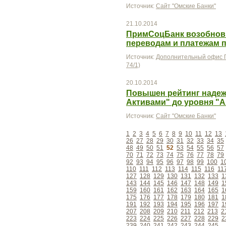
Источник:
Сайт "Омские Банки"
21.10.2014
ПримСоцБанк возобнов
переводам и платежам 
Источник:
Дополнительный офис П
74/1)
20.10.2014
Повышен рейтинг надеж
Активами" до уровня "
Источник:
Сайт "Омские Банки"
1
2
3
4
5
6
7
8
9
10
11
12
13
26
27
28
29
30
31
32
33
34
35
48
49
50
51
52
53
54
55
56
57
70
71
72
73
74
75
76
77
78
79
92
93
94
95
96
97
98
99
100
1
110
111
112
113
114
115
116
11
127
128
129
130
131
132
133
1
143
144
145
146
147
148
149
1
159
160
161
162
163
164
165
1
175
176
177
178
179
180
181
1
191
192
193
194
195
196
197
1
207
208
209
210
211
212
213
2
223
224
225
226
227
228
229
2
239
240
241
242
243
244
245