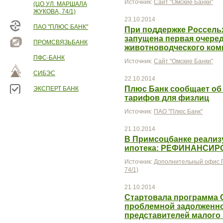
Источник:
Сайт "Омские Банки"
(ЦО УЛ. МАРШАЛА
ЖУКОВА, 74/1)
23.10.2014
ПАО "ПЛЮС БАНК"
При поддержке Россель
запущена первая очеред
ПРОМСВЯЗЬБАНК
животноводческого ком
ПФС-БАНК
Источник:
Сайт "Омские Банки"
СИБЭС
22.10.2014
Плюс Банк сообщает об 
ЭКСПЕРТ БАНК
тарифов для физлиц
Источник:
ПАО "Плюс Банк"
21.10.2014
В Примсоцбанке реализ
ипотека: РЕФИНАНСИР
Источник:
Дополнительный офис П
74/1)
21.10.2014
Стартовала программа 
проблемной задолженно
представителей малого