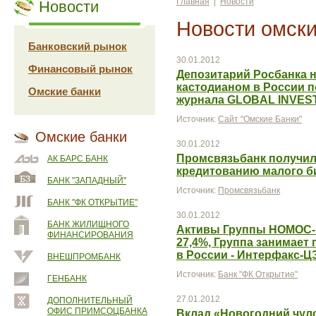
Главная
|
Новости
Новости
Новости омски
Банковский рынок
30.01.2012
Финансовый рынок
Депозитарий Росбанка 
кастодианом в России п
Омские банки
журнала GLOBAL INVES
Источник:
Сайт "Омские Банки"
Омские банки
30.01.2012
Промсвязьбанк получил
АК БАРС БАНК
кредитованию малого б
БАНК "ЗАПАДНЫЙ"
Источник:
Промсвязьбанк
БАНК "ФК ОТКРЫТИЕ"
30.01.2012
БАНК ЖИЛИЩНОГО
Активы Группы НОМОС-Б
ФИНАНСИРОВАНИЯ
27,4%, Группа занимает
в России - Интерфакс-Ц
ВНЕШПРОМБАНК
Источник:
Банк "ФК Открытие"
ГЕНБАНК
27.01.2012
ДОПОЛНИТЕЛЬНЫЙ
ОФИС ПРИМСОЦБАНКА
Вклад «Новогодний чул