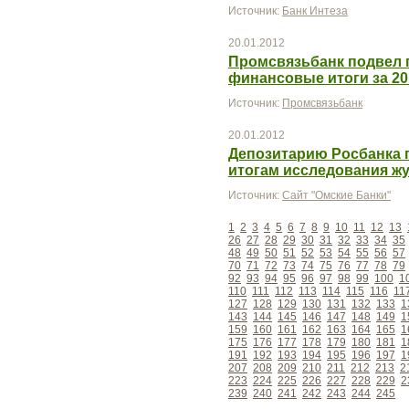
Источник:
Банк Интеза
20.01.2012
Промсвязьбанк подвел
финансовые итоги за 20
Источник:
Промсвязьбанк
20.01.2012
Депозитарию Росбанка 
итогам исследования 
Источник:
Сайт "Омские Банки"
1
2
3
4
5
6
7
8
9
10
11
12
13
26
27
28
29
30
31
32
33
34
35
48
49
50
51
52
53
54
55
56
57
70
71
72
73
74
75
76
77
78
79
92
93
94
95
96
97
98
99
100
1
110
111
112
113
114
115
116
11
127
128
129
130
131
132
133
1
143
144
145
146
147
148
149
1
159
160
161
162
163
164
165
1
175
176
177
178
179
180
181
1
191
192
193
194
195
196
197
1
207
208
209
210
211
212
213
2
223
224
225
226
227
228
229
2
239
240
241
242
243
244
245