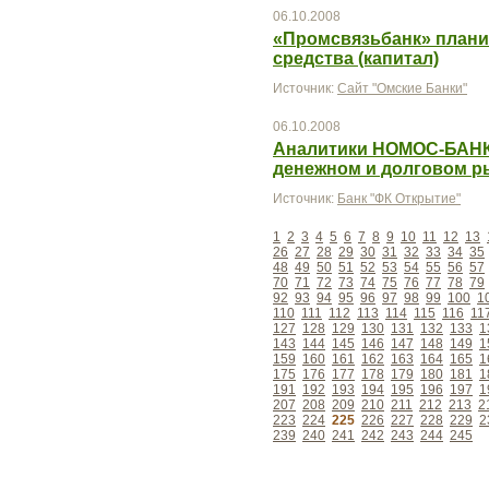
06.10.2008
«Промсвязьбанк» плани
средства (капитал)
Источник:
Сайт "Омские Банки"
06.10.2008
Аналитики НОМОС-БАНК
денежном и долговом ры
Источник:
Банк "ФК Открытие"
1
2
3
4
5
6
7
8
9
10
11
12
13
26
27
28
29
30
31
32
33
34
35
48
49
50
51
52
53
54
55
56
57
70
71
72
73
74
75
76
77
78
79
92
93
94
95
96
97
98
99
100
1
110
111
112
113
114
115
116
11
127
128
129
130
131
132
133
1
143
144
145
146
147
148
149
1
159
160
161
162
163
164
165
1
175
176
177
178
179
180
181
1
191
192
193
194
195
196
197
1
207
208
209
210
211
212
213
2
223
224
225
226
227
228
229
2
239
240
241
242
243
244
245