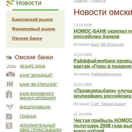
Главная
|
Новости
Новости
Новости омски
Банковский рынок
13.10.2008
Финансовый рынок
НОМОС-БАНК укрепил по
российских банков
Омские банки
Источник:
Банк "ФК Открытие"
10.10.2008
Омские банки
Райффайзенбанк прово
картам «Горы в подарок
АК БАРС БАНК
Источник:
Райффайзенбанк
БАНК "ЗАПАДНЫЙ"
БАНК "ФК ОТКРЫТИЕ"
10.10.2008
«Промсвязьбанк» улучш
БАНК ЖИЛИЩНОГО
крупнейших российских
ФИНАНСИРОВАНИЯ
Источник:
Сайт "Омские Банки"
ВНЕШПРОМБАНК
10.10.2008
ГЕНБАНК
Чистая прибыль НОМОС
полугодие 2008 года выр
ДОПОЛНИТЕЛЬНЫЙ
ОФИС ПРИМСОЦБАНКА
млрд рублей