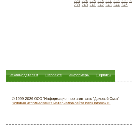
223
224
225
226
227
228
229
2
239
240
241
242
243
244
245
Рекламодателям
О проекте
Информеры
Сервисы
© 1999-2026 ООО "Информационное агентство "Деловой Омск"
Условия использования материалов сайта bank.Infomsk.ru