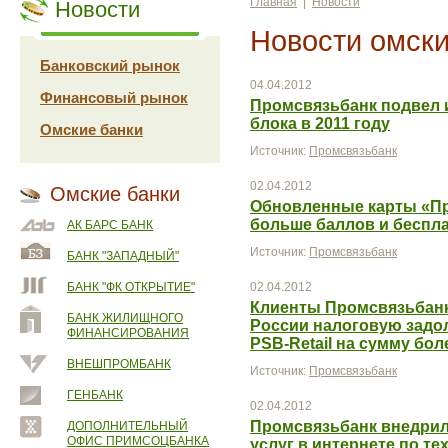
Главная
|
Новости
Новости
Новости омски
Банковский рынок
04.04.2012
Финансовый рынок
Промсвязьбанк подвел 
блока в 2011 году
Омские банки
Источник:
Промсвязьбанк
02.04.2012
Омские банки
Обновленные карты «Пр
больше баллов и беспл
АК БАРС БАНК
Источник:
Промсвязьбанк
БАНК "ЗАПАДНЫЙ"
БАНК "ФК ОТКРЫТИЕ"
02.04.2012
Клиенты Промсвязьбанк
БАНК ЖИЛИЩНОГО
России налоговую задол
ФИНАНСИРОВАНИЯ
PSB-Retail на сумму бол
ВНЕШПРОМБАНК
Источник:
Промсвязьбанк
ГЕНБАНК
02.04.2012
Промсвязьбанк внедрил 
ДОПОЛНИТЕЛЬНЫЙ
ОФИС ПРИМСОЦБАНКА
услуг в интернете по т