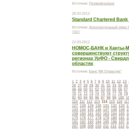
Источник:
Промсвязьбанк
26.03.2012
Standard Chartered Ban
Источник:
Дополнительный офис П
74/1)
22.03.2012
НОМОС-БАНК и Ханты-М
совершенствуют структ
регионах УрФО - Свердл
областях
Источник:
Банк "ФК Открытие"
1
2
3
4
5
6
7
8
9
10
11
12
13
26
27
28
29
30
31
32
33
34
35
48
49
50
51
52
53
54
55
56
57
70
71
72
73
74
75
76
77
78
79
92
93
94
95
96
97
98
99
100
1
110
111
112
113
114
115
116
11
127
128
129
130
131
132
133
1
143
144
145
146
147
148
149
1
159
160
161
162
163
164
165
1
175
176
177
178
179
180
181
1
191
192
193
194
195
196
197
1
207
208
209
210
211
212
213
2