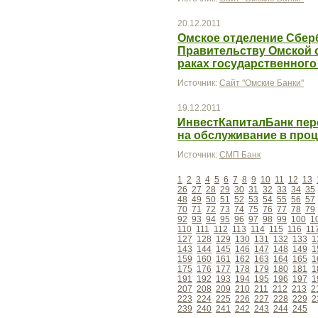
20.12.2011
Омское отделение Сбер
Правительству Омской 
раках государственного
Источник:
Сайт "Омские Банки"
19.12.2011
ИнвестКапиталБанк пер
на обслуживание в про
Источник:
СМП Банк
1
2
3
4
5
6
7
8
9
10
11
12
13
26
27
28
29
30
31
32
33
34
35
48
49
50
51
52
53
54
55
56
57
70
71
72
73
74
75
76
77
78
79
92
93
94
95
96
97
98
99
100
1
110
111
112
113
114
115
116
11
127
128
129
130
131
132
133
1
143
144
145
146
147
148
149
1
159
160
161
162
163
164
165
1
175
176
177
178
179
180
181
1
191
192
193
194
195
196
197
1
207
208
209
210
211
212
213
2
223
224
225
226
227
228
229
2
239
240
241
242
243
244
245