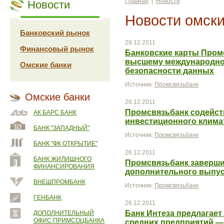
Главная
|
Новости
Новости
Новости омски
Банковский рынок
28.12.2011
Финансовый рынок
Банковские карты Пром
высшему международном
Омские банки
безопасности данных
Источник:
Промсвязьбанк
Омские банки
26.12.2011
Промсвязьбанк содейст
АК БАРС БАНК
инвестиционного климат
БАНК "ЗАПАДНЫЙ"
Источник:
Промсвязьбанк
БАНК "ФК ОТКРЫТИЕ"
26.12.2011
БАНК ЖИЛИЩНОГО
Промсвязьбанк заверши
ФИНАНСИРОВАНИЯ
дополнительного выпус
ВНЕШПРОМБАНК
Источник:
Промсвязьбанк
ГЕНБАНК
26.12.2011
Банк Интеза предлагает
ДОПОЛНИТЕЛЬНЫЙ
ОФИС ПРИМСОЦБАНКА
средних предприятий — 