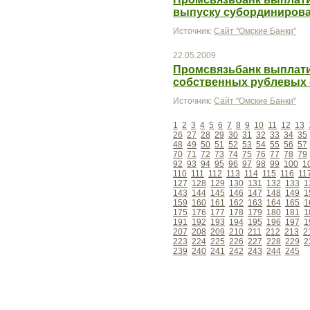
выпуску субординиров
Источник:
Сайт "Омские Банки"
22.05.2009
Промсвязьбанк выплатил
собственных рублевых
Источник:
Сайт "Омские Банки"
1
2
3
4
5
6
7
8
9
10
11
12
13
26
27
28
29
30
31
32
33
34
35
48
49
50
51
52
53
54
55
56
57
70
71
72
73
74
75
76
77
78
79
92
93
94
95
96
97
98
99
100
1
110
111
112
113
114
115
116
11
127
128
129
130
131
132
133
1
143
144
145
146
147
148
149
1
159
160
161
162
163
164
165
1
175
176
177
178
179
180
181
1
191
192
193
194
195
196
197
1
207
208
209
210
211
212
213
2
223
224
225
226
227
228
229
2
239
240
241
242
243
244
245