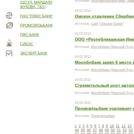
Источник:
Дополнительный офис Прим
(ЦО УЛ. МАРШАЛА
ЖУКОВА, 74/1)
16.02.2012
Омское отделение Сбербан
ПАО "ПЛЮС БАНК"
Источник:
Сайт "Омские Банки"
ПРОМСВЯЗЬБАНК
16.02.2012
ПФС-БАНК
ООО «Республиканская Ин
СИБЭС
Источник:
Мособлбанк (Красный Путь,
ЭКСПЕРТ БАНК
16.02.2012
Мособлбанк занял 6 место 
Источник:
Мособлбанк (Красный Путь,
16.02.2012
Стремительный рост авто
Источник:
Мособлбанк (Красный Путь,
15.02.2012
Промсвязьбанк усиливает 
Источник:
Промсвязьбанк
1
2
3
4
5
6
7
8
9
10
11
12
13
44
45
46
47
48
49
50
51
52
53