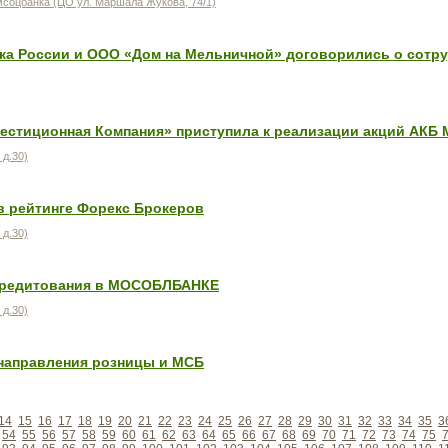
соцбанка (ЦО ул. Маршала Жукова, 74/1)
ка России и ООО «Дом на Мельничной» договорились о сотр
вестиционная Компания» приступила к реализации акций АК
 д.30)
в рейтинге Форекс Брокеров
 д.30)
кредитования в МОСОБЛБАНКЕ
 д.30)
направления розницы и МСБ
14
15
16
17
18
19
20
21
22
23
24
25
26
27
28
29
30
31
32
33
34
35
3
54
55
56
57
58
59
60
61
62
63
64
65
66
67
68
69
70
71
72
73
74
75