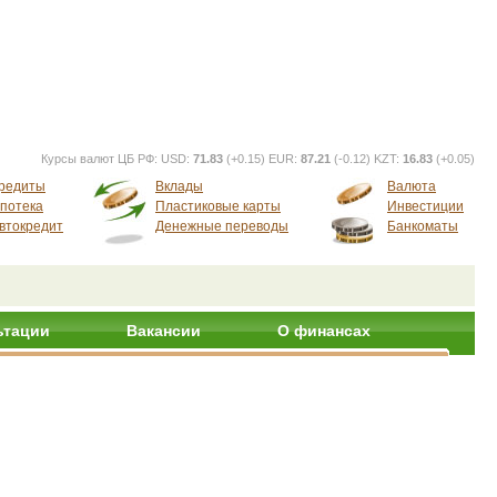
Курсы валют ЦБ РФ:
USD:
71.83
(+0.15) EUR:
87.21
(-0.12) KZT:
16.83
(+0.05)
редиты
Вклады
Валюта
потека
Пластиковые карты
Инвестиции
втокредит
Денежные переводы
Банкоматы
ьтации
Вакансии
О финансах