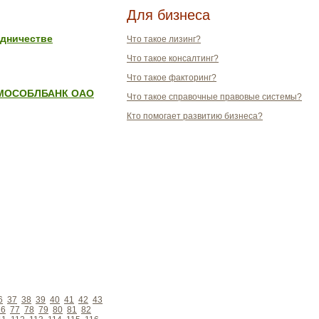
Для бизнеса
удничестве
Что такое лизинг?
Что такое консалтинг?
Что такое факторинг?
Б МОСОБЛБАНК ОАО
Что такое справочные правовые системы?
Кто помогает развитию бизнеса?
6
37
38
39
40
41
42
43
76
77
78
79
80
81
82