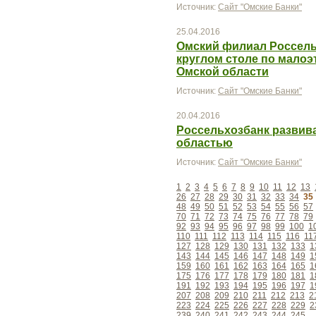
Источник:
Сайт "Омские Банки"
25.04.2016
Омский филиал Россель
круглом столе по мало
Омской области
Источник:
Сайт "Омские Банки"
20.04.2016
Россельхозбанк развива
областью
Источник:
Сайт "Омские Банки"
1
2
3
4
5
6
7
8
9
10
11
12
13
26
27
28
29
30
31
32
33
34
35
48
49
50
51
52
53
54
55
56
57
70
71
72
73
74
75
76
77
78
79
92
93
94
95
96
97
98
99
100
1
110
111
112
113
114
115
116
11
127
128
129
130
131
132
133
1
143
144
145
146
147
148
149
1
159
160
161
162
163
164
165
1
175
176
177
178
179
180
181
1
191
192
193
194
195
196
197
1
207
208
209
210
211
212
213
2
223
224
225
226
227
228
229
2
239
240
241
242
243
244
245