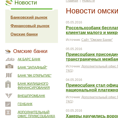
Главная
|
Новости
Новости
Новости омски
Банковский рынок
05.05.2016
Финансовый рынок
Россельхозбанк бесплат
клиентам малого и мик
Омские банки
Источник:
Сайт "Омские Банки"
05.05.2016
Омские банки
Примсоцбанк присоедин
трансграничных межбанк
АК БАРС БАНК
Источник:
Дополнительный офис П
БАНК "ЗАПАДНЫЙ"
74/1)
БАНК "ФК ОТКРЫТИЕ"
04.05.2016
БАНК ЖИЛИЩНОГО
Примосцбанк стал офи
ФИНАНСИРОВАНИЯ
национальной платежн
ВНЕШПРОМБАНК
Источник:
Дополнительный офис П
74/1)
ГЕНБАНК
03.05.2016
ДОПОЛНИТЕЛЬНЫЙ
Хакеры научились воров
ОФИС ПРИМСОЦБАНКА