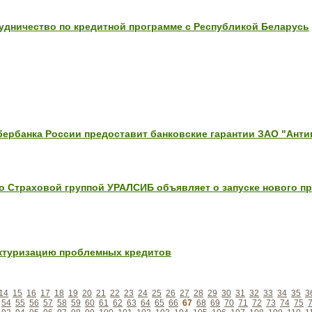
удничество по кредитной программе с Республикой Беларусь
бербанка России предоставит банковские гарантии ЗАО "Анти
 Страховой группой УРАЛСИБ объявляет о запуске нового пр
ктуризацию проблемных кредитов
14
15
16
17
18
19
20
21
22
23
24
25
26
27
28
29
30
31
32
33
34
35
3
54
55
56
57
58
59
60
61
62
63
64
65
66
67
68
69
70
71
72
73
74
75