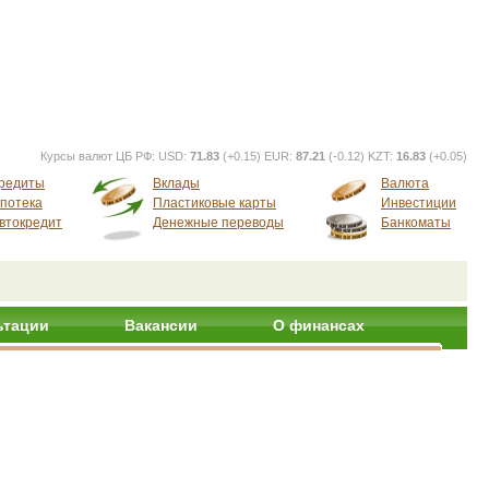
Курсы валют ЦБ РФ:
USD:
71.83
(+0.15) EUR:
87.21
(-0.12) KZT:
16.83
(+0.05)
редиты
Вклады
Валюта
потека
Пластиковые карты
Инвестиции
втокредит
Денежные переводы
Банкоматы
ьтации
Вакансии
О финансах