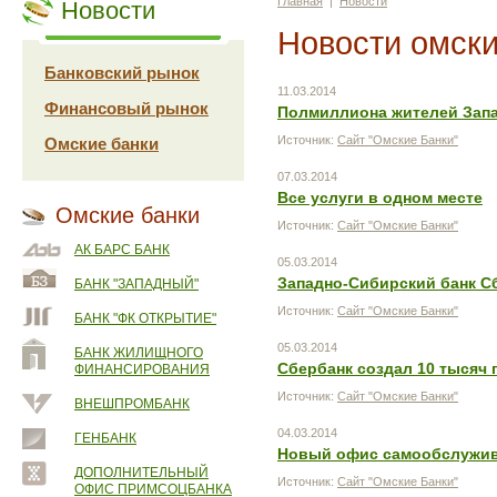
Главная
|
Новости
Новости
Новости омски
Банковский рынок
11.03.2014
Финансовый рынок
Полмиллиона жителей Запа
Источник:
Сайт "Омские Банки"
Омские банки
07.03.2014
Все услуги в одном месте
Омские банки
Источник:
Сайт "Омские Банки"
АК БАРС БАНК
05.03.2014
Западно-Сибирский банк Сб
БАНК "ЗАПАДНЫЙ"
Источник:
Сайт "Омские Банки"
БАНК "ФК ОТКРЫТИЕ"
05.03.2014
БАНК ЖИЛИЩНОГО
Сбербанк создал 10 тысяч
ФИНАНСИРОВАНИЯ
Источник:
Сайт "Омские Банки"
ВНЕШПРОМБАНК
04.03.2014
ГЕНБАНК
Новый офис самообслужив
ДОПОЛНИТЕЛЬНЫЙ
Источник:
Сайт "Омские Банки"
ОФИС ПРИМСОЦБАНКА