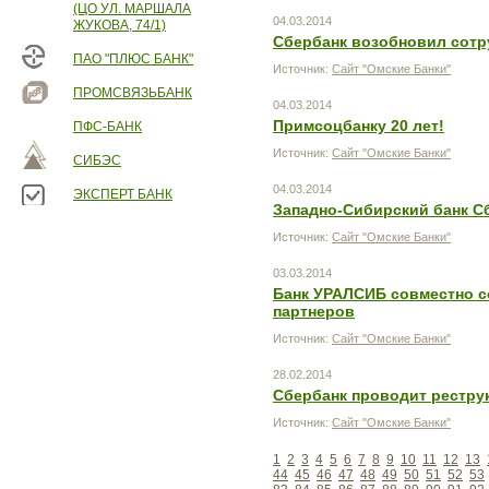
(ЦО УЛ. МАРШАЛА
04.03.2014
ЖУКОВА, 74/1)
Сбербанк возобновил сотр
ПАО "ПЛЮС БАНК"
Источник:
Сайт "Омские Банки"
ПРОМСВЯЗЬБАНК
04.03.2014
Примсоцбанку 20 лет!
ПФС-БАНК
Источник:
Сайт "Омские Банки"
СИБЭС
04.03.2014
ЭКСПЕРТ БАНК
Западно-Сибирский банк С
Источник:
Сайт "Омские Банки"
03.03.2014
Банк УРАЛСИБ совместно со
партнеров
Источник:
Сайт "Омские Банки"
28.02.2014
Сбербанк проводит рестру
Источник:
Сайт "Омские Банки"
1
2
3
4
5
6
7
8
9
10
11
12
13
44
45
46
47
48
49
50
51
52
53