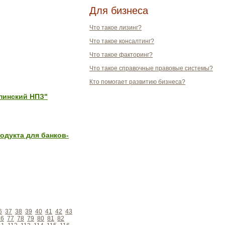
Для бизнеса
Что такое лизинг?
Что такое консалтинг?
Что такое факторинг?
Что такое справочные правовые системы?
Кто помогает развитию бизнеса?
пинский НПЗ"
одукта для банков-
6
37
38
39
40
41
42
43
76
77
78
79
80
81
82