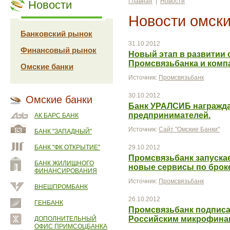
Главная
|
Новости
Новости
Новости омски
Банковский рынок
31.10.2012
Финансовый рынок
Новый этап в развитии 
Промсвязьбанка и комп
Омские банки
Источник:
Промсвязьбанк
30.10.2012
Омские банки
Банк УРАЛСИБ награжда
предпринимателей.
АК БАРС БАНК
Источник:
Сайт "Омские Банки"
БАНК "ЗАПАДНЫЙ"
БАНК "ФК ОТКРЫТИЕ"
29.10.2012
Промсвязьбанк запускает
БАНК ЖИЛИЩНОГО
новые сервисы по бро
ФИНАНСИРОВАНИЯ
Источник:
Промсвязьбанк
ВНЕШПРОМБАНК
26.10.2012
ГЕНБАНК
Промсвязьбанк подписал
Российским микрофина
ДОПОЛНИТЕЛЬНЫЙ
ОФИС ПРИМСОЦБАНКА