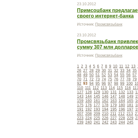
23.10.2012
Примсоцбанк предлагае
своего интернет-банка
Источник:
Промсвязьбанк
23.10.2012
Промсвязьбанк привлек
сумму 307 млн долларов
Источник:
Промсвязьбанк
1
2
3
4
5
6
7
8
9
10
11
12
13
26
27
28
29
30
31
32
33
34
35
48
49
50
51
52
53
54
55
56
57
70
71
72
73
74
75
76
77
78
79
92
93
94
95
96
97
98
99
100
1
110
111
112
113
114
115
116
11
127
128
129
130
131
132
133
1
143
144
145
146
147
148
149
1
159
160
161
162
163
164
165
1
175
176
177
178
179
180
181
1
191
192
193
194
195
196
197
1
207
208
209
210
211
212
213
2
223
224
225
226
227
228
229
2
239
240
241
242
243
244
245