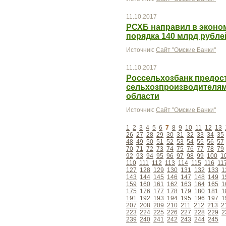
11.10.2017
РСХБ направил в эконо
порядка 140 млрд рубле
Источник:
Сайт "Омские Банки"
11.10.2017
Россельхозбанк предост
сельхозпроизводителям
области
Источник:
Сайт "Омские Банки"
1
2
3
4
5
6
7
8
9
10
11
12
13
26
27
28
29
30
31
32
33
34
35
48
49
50
51
52
53
54
55
56
57
70
71
72
73
74
75
76
77
78
79
92
93
94
95
96
97
98
99
100
1
110
111
112
113
114
115
116
11
127
128
129
130
131
132
133
1
143
144
145
146
147
148
149
1
159
160
161
162
163
164
165
1
175
176
177
178
179
180
181
1
191
192
193
194
195
196
197
1
207
208
209
210
211
212
213
2
223
224
225
226
227
228
229
2
239
240
241
242
243
244
245