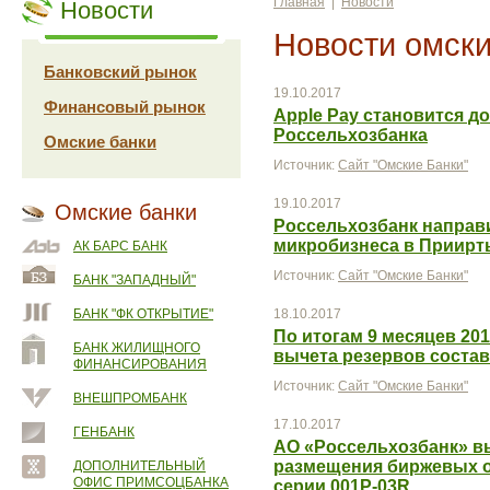
Главная
|
Новости
Новости
Новости омски
Банковский рынок
19.10.2017
Финансовый рынок
Apple Pay становится д
Россельхозбанка
Омские банки
Источник:
Сайт "Омские Банки"
19.10.2017
Омские банки
Россельхозбанк направи
микробизнеса в Приирт
АК БАРС БАНК
Источник:
Сайт "Омские Банки"
БАНК "ЗАПАДНЫЙ"
БАНК "ФК ОТКРЫТИЕ"
18.10.2017
По итогам 9 месяцев 20
БАНК ЖИЛИЩНОГО
вычета резервов состав
ФИНАНСИРОВАНИЯ
Источник:
Сайт "Омские Банки"
ВНЕШПРОМБАНК
17.10.2017
ГЕНБАНК
АО «Россельхозбанк» в
размещения биржевых 
ДОПОЛНИТЕЛЬНЫЙ
ОФИС ПРИМСОЦБАНКА
серии 001Р-03R