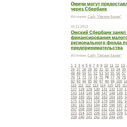
Омичи могут предоставл
через Сбербанк
Источник:
Сайт "Омские Банки"
05.11.2013
Омский Сбербанк занял
финансирования малого
регионального фонда п
предпринимательства
Источник:
Сайт "Омские Банки"
1
2
3
4
5
6
7
8
9
10
11
12
13
26
27
28
29
30
31
32
33
34
35
48
49
50
51
52
53
54
55
56
57
70
71
72
73
74
75
76
77
78
79
92
93
94
95
96
97
98
99
100
1
110
111
112
113
114
115
116
11
127
128
129
130
131
132
133
1
143
144
145
146
147
148
149
1
159
160
161
162
163
164
165
1
175
176
177
178
179
180
181
1
191
192
193
194
195
196
197
1
207
208
209
210
211
212
213
2
223
224
225
226
227
228
229
2
239
240
241
242
243
244
245