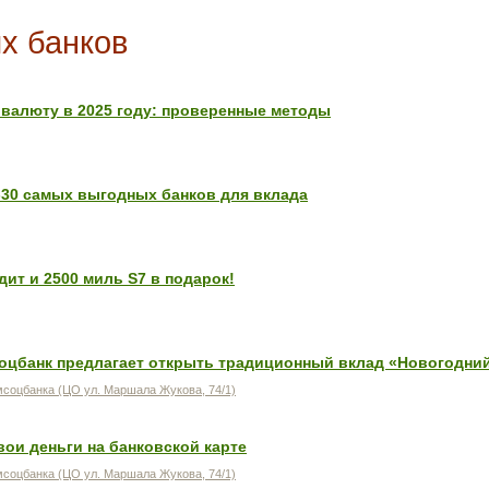
х банков
ь валюту в 2025 году: проверенные методы
30 самых выгодных банков для вклада
ит и 2500 миль S7 в подарок!
соцбанк предлагает открыть традиционный вклад «Новогодни
соцбанка (ЦО ул. Маршала Жукова, 74/1)
ои деньги на банковской карте
соцбанка (ЦО ул. Маршала Жукова, 74/1)