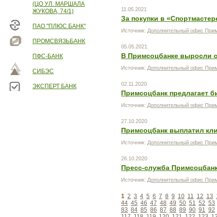
(ЦО УЛ. МАРШАЛА
11.05.2021
ЖУКОВА, 74/1)
За покупки в «Спортмастер
ПАО "ПЛЮС БАНК"
Источник:
Дополнительный офис Прим
ПРОМСВЯЗЬБАНК
05.05.2021
В Примсоцбанке выросли с
ПФС-БАНК
Источник:
Дополнительный офис Прим
СИБЭС
02.11.2020
ЭКСПЕРТ БАНК
Примсоцбанк предлагает б
Источник:
Дополнительный офис Прим
27.10.2020
Примсоцбанк выплатил кли
Источник:
Дополнительный офис Прим
26.10.2020
Пресс-служба Примсоцбанка
Источник:
Дополнительный офис Прим
1
2
3
4
5
6
7
8
9
10
11
12
13
44
45
46
47
48
49
50
51
52
53
83
84
85
86
87
88
89
90
91
92
117
118
119
120
121
122
123
1