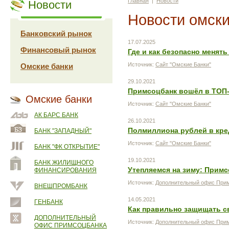
Главная
|
Новости
Новости
Новости омски
Банковский рынок
17.07.2025
Финансовый рынок
Где и как безопасно менят
Источник:
Сайт "Омские Банки"
Омские банки
29.10.2021
Примсоцбанк вошёл в ТОП-
Омские банки
Источник:
Сайт "Омские Банки"
АК БАРС БАНК
26.10.2021
Полмиллиона рублей в кред
БАНК "ЗАПАДНЫЙ"
Источник:
Сайт "Омские Банки"
БАНК "ФК ОТКРЫТИЕ"
19.10.2021
БАНК ЖИЛИЩНОГО
Утепляемся на зиму: Прим
ФИНАНСИРОВАНИЯ
Источник:
Дополнительный офис Прим
ВНЕШПРОМБАНК
14.05.2021
ГЕНБАНК
Как правильно защищать св
ДОПОЛНИТЕЛЬНЫЙ
Источник:
Дополнительный офис Прим
ОФИС ПРИМСОЦБАНКА