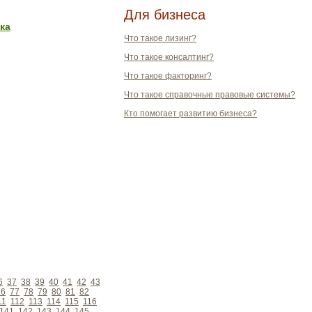
Для бизнеса
ка
Что такое лизинг?
Что такое консалтинг?
Что такое факторинг?
Что такое справочные правовые системы?
Кто помогает развитию бизнеса?
6
37
38
39
40
41
42
43
76
77
78
79
80
81
82
11
112
113
114
115
116
141
142
143
144
145