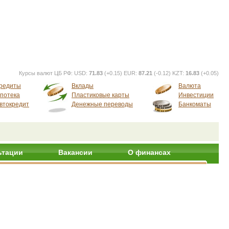
Курсы валют ЦБ РФ:
USD:
71.83
(+0.15) EUR:
87.21
(-0.12) KZT:
16.83
(+0.05)
редиты
Вклады
Валюта
потека
Пластиковые карты
Инвестиции
втокредит
Денежные переводы
Банкоматы
ьтации
Вакансии
О финансах