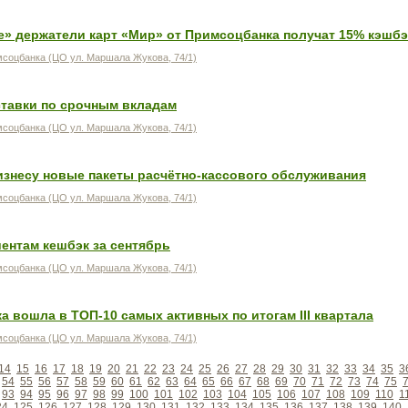
е» держатели карт «Мир» от Примсоцбанка получат 15% кэшбэ
соцбанка (ЦО ул. Маршала Жукова, 74/1)
тавки по срочным вкладам
соцбанка (ЦО ул. Маршала Жукова, 74/1)
изнесу новые пакеты расчётно-кассового обслуживания
соцбанка (ЦО ул. Маршала Жукова, 74/1)
ентам кешбэк за сентябрь
соцбанка (ЦО ул. Маршала Жукова, 74/1)
 вошла в ТОП-10 самых активных по итогам III квартала
соцбанка (ЦО ул. Маршала Жукова, 74/1)
14
15
16
17
18
19
20
21
22
23
24
25
26
27
28
29
30
31
32
33
34
35
3
54
55
56
57
58
59
60
61
62
63
64
65
66
67
68
69
70
71
72
73
74
75
93
94
95
96
97
98
99
100
101
102
103
104
105
106
107
108
109
110
1
24
125
126
127
128
129
130
131
132
133
134
135
136
137
138
139
140